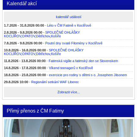
Kalendář akcí
kalendář událostí
1.7.2026 - 31.8.2026 00:00
-
Léto v ČM Fatimě v Koclířově
2.8.2026 - 9.8.2026 00:00
-
SPOLEČNÉ OHLÁŠKY
KOCLÍŘOV,OPATOV,Dětřichov,Košíře
7.8.2026 - 9.8.2026 00:00
-
Poutní dny svaté Filomény v Koclířově
10.8.2026 - 16.8.2026 00:00
-
SPOLEČNÉ OHLÁŠKY
KOCLÍŘOV,OPATOV,Dětřichov,Košíře
11.8.2026 - 13.8.2026 00:00
-
Fatimská vigílie a fatimský den se Slovenskem
14.8.2026 - 17.8.2026 00:00
-
Víkend teenagerů v Koclířově
18.8.2026 - 23.8.2026 00:00
-
exercicie pro rodiny s dětmi s o. Josephem Jilsonem
29.8.2026 10:00
-
Regionální setkání WAF Liberec
Zobrazit více...
Přímý přenos z ČM Fatimy