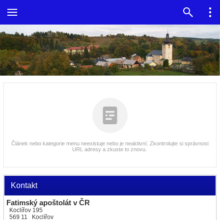
Článek nebo kategorie menu neexistuje nebo je neaktivní. Zkontrolujte si správnost
URL adresy a zkuste to znovu.
Kontakt
Fatimský apoštolát v ČR
Koclířov 195
569 11 Koclířov