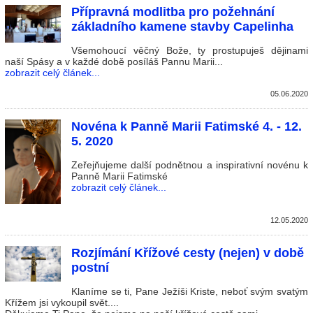
Přípravná modlitba pro požehnání
základního kamene stavby Capelinha
Všemohoucí věčný Bože, ty prostupuješ dějinami
naší Spásy a v každé době posíláš Pannu Marii...
zobrazit celý článek...
05.06.2020
Novéna k Panně Marii Fatimské 4. - 12.
5. 2020
Zeřejňujeme další podnětnou a inspirativní novénu k
Panně Marii Fatimské
zobrazit celý článek...
12.05.2020
Rozjímání Křížové cesty (nejen) v době
postní
Klaníme se ti, Pane Ježíši Kriste, neboť svým svatým
Křížem jsi vykoupil svět....