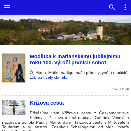
Modlitba k mariánskému jubilejnímu
roku 100. výročí prvních sobot
Ó, Maria, Matko naděje, naše přímluvkyně a útočiště
zobrazit celý článek...
14.01.2026
Křížová cesta
Přinášíme vám křížovou cestu z Českomoravské
Fatimy jejiž slova a text napsala Gabriela Veselá a
nazpívala Schola Panny Marie, dále i křížovou cestu s P. Josefem
Toufarem a bl. sestrou Zdenkou Schelingovou od Mgr. Josefa