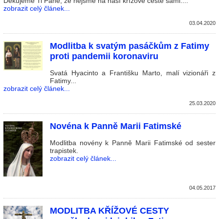
Děkujeme Ti Pane, že nejsme na naší křížové cestě sami....
zobrazit celý článek...
03.04.2020
Modlitba k svatým pasáčkům z Fatimy
proti pandemii koronaviru
Svatá Hyacinto a Františku Marto, malí vizionáři z
Fatimy...
zobrazit celý článek...
25.03.2020
Novéna k Panně Marii Fatimské
Modlitba novény k Panně Marii Fatimské od sester
trapistek.
zobrazit celý článek...
04.05.2017
MODLITBA KŘÍŽOVÉ CESTY