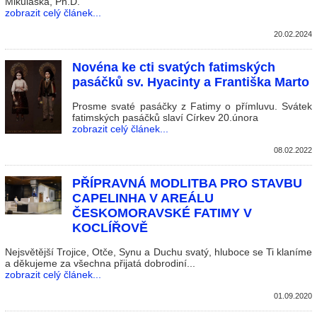
Mikuláška, Ph.D.
zobrazit celý článek...
20.02.2024
Novéna ke cti svatých fatimských
pasáčků sv. Hyacinty a Františka Marto
Prosme svaté pasáčky z Fatimy o přímluvu. Svátek
fatimských pasáčků slaví Církev 20.února
zobrazit celý článek...
08.02.2022
PŘÍPRAVNÁ MODLITBA PRO STAVBU
CAPELINHA V AREÁLU
ČESKOMORAVSKÉ FATIMY V
KOCLÍŘOVĚ
Nejsvětější Trojice, Otče, Synu a Duchu svatý, hluboce se Ti klaníme
a děkujeme za všechna přijatá dobrodiní...
zobrazit celý článek...
01.09.2020