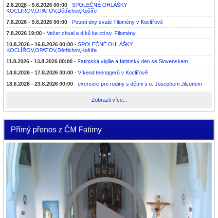
2.8.2026 - 9.8.2026 00:00
-
SPOLEČNÉ OHLÁŠKY
KOCLÍŘOV,OPATOV,Dětřichov,Košíře
7.8.2026 - 9.8.2026 00:00
-
Poutní dny svaté Filomény v Koclířově
7.8.2026 19:00
-
Večer chval a díků ke cti sv. Filomény
10.8.2026 - 16.8.2026 00:00
-
SPOLEČNÉ OHLÁŠKY
KOCLÍŘOV,OPATOV,Dětřichov,Košíře
11.8.2026 - 13.8.2026 00:00
-
Fatimská vigílie a fatimský den se Slovenskem
14.8.2026 - 17.8.2026 00:00
-
Víkend teenagerů v Koclířově
18.8.2026 - 23.8.2026 00:00
-
exercicie pro rodiny s dětmi s o. Josephem Jilsonem
Zobrazit více...
Přímý přenos z ČM Fatimy