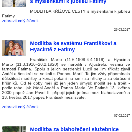
s myšlenkami k jubileu Fatimy
MODLITBA KŘÍŽOVÉ CESTY s myšlenkami k jubileu
Fatimy
zobrazit celý článek...
28.03.2017
Modlitba ke svatému Františkovi a
Hyacintě z Fatimy
František Marto (11.6.1908-4.4.1919) a Hyacinta
Marto (11.3.1910–20.2.1920) se narodili v Aljustrelu, vesnici ve
farnosti Fatima. Spolu s jejich sestřenicí Lucií se jim třikrát zjevil
Anděl a šestkrát se setkali s Pannou Marií. Ta jim vždy připomínala
důležitost modlitby a konat pokání na smír za hříchy a za obrácení
hříšníků. Od té doby měli již jen jeden úmysl: modlit se a trpět -
podle toho, jak žádal Anděl a Panna Maria. Ve Fatimě 13. května
2000 papež Jan Pavel II. připojil jejich jména mezi blahoslavené a
13. května 2017 papež František mezi svaté.
zobrazit celý článek...
07.02.2017
Modlitba za blahořečení služebnice