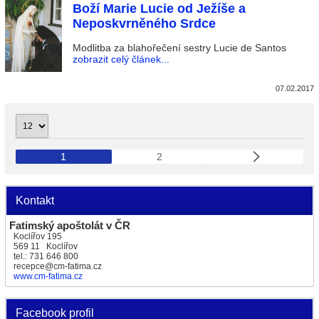
Boží Marie Lucie od Ježíše a
Neposkvrněného Srdce
Modlitba za blahořečení sestry Lucie de Santos
zobrazit celý článek...
07.02.2017
1
2
Kontakt
Fatimský apoštolát v ČR
Koclířov 195
569 11 Koclířov
tel.: 731 646 800
recepce@cm-fatima.cz
www.cm-fatima.cz
Facebook profil