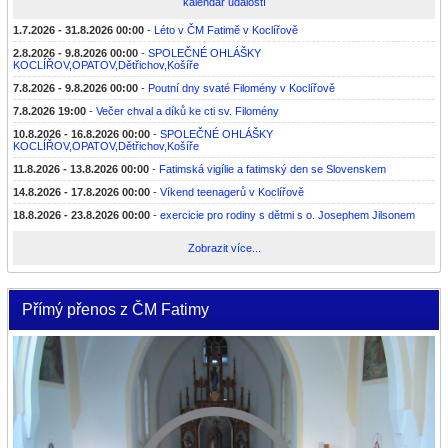
kalendář událostí
1.7.2026 - 31.8.2026 00:00
-
Léto v ČM Fatimě v Koclířově
2.8.2026 - 9.8.2026 00:00
-
SPOLEČNÉ OHLÁŠKY
KOCLÍŘOV,OPATOV,Dětřichov,Košíře
7.8.2026 - 9.8.2026 00:00
-
Poutní dny svaté Filomény v Koclířově
7.8.2026 19:00
-
Večer chval a díků ke cti sv. Filomény
10.8.2026 - 16.8.2026 00:00
-
SPOLEČNÉ OHLÁŠKY
KOCLÍŘOV,OPATOV,Dětřichov,Košíře
11.8.2026 - 13.8.2026 00:00
-
Fatimská vigílie a fatimský den se Slovenskem
14.8.2026 - 17.8.2026 00:00
-
Víkend teenagerů v Koclířově
18.8.2026 - 23.8.2026 00:00
-
exercicie pro rodiny s dětmi s o. Josephem Jilsonem
Zobrazit více...
Přímý přenos z ČM Fatimy