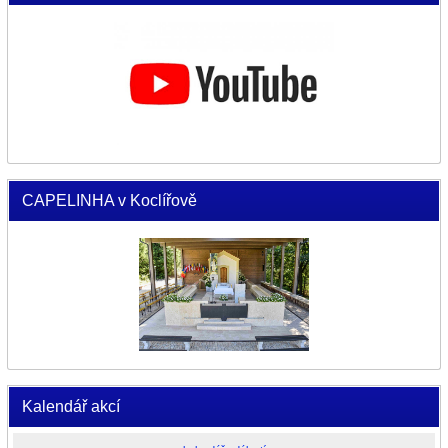
CAPELINHA v Koclířově
Kalendář akcí