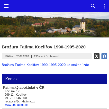
Brožura Fatima Koclířov 1990-1995-2020
Přidáno: 02.09.2020
|
295 čtení / zobrazení
Brožura Fatima Koclířov 1990-1995-2020 ke stažení zde
Kontakt
Fatimský apoštolát v ČR
Koclířov 195
569 11 Koclířov
tel.: 731 646 800
recepce@cm-fatima.cz
www.cm-fatima.cz