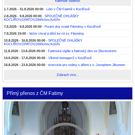
kalendář událostí
1.7.2026 - 31.8.2026 00:00
-
Léto v ČM Fatimě v Koclířově
2.8.2026 - 9.8.2026 00:00
-
SPOLEČNÉ OHLÁŠKY
KOCLÍŘOV,OPATOV,Dětřichov,Košíře
7.8.2026 - 9.8.2026 00:00
-
Poutní dny svaté Filomény v Koclířově
7.8.2026 19:00
-
Večer chval a díků ke cti sv. Filomény
10.8.2026 - 16.8.2026 00:00
-
SPOLEČNÉ OHLÁŠKY
KOCLÍŘOV,OPATOV,Dětřichov,Košíře
11.8.2026 - 13.8.2026 00:00
-
Fatimská vigílie a fatimský den se Slovenskem
14.8.2026 - 17.8.2026 00:00
-
Víkend teenagerů v Koclířově
18.8.2026 - 23.8.2026 00:00
-
exercicie pro rodiny s dětmi s o. Josephem Jilsonem
Zobrazit více...
Přímý přenos z ČM Fatimy