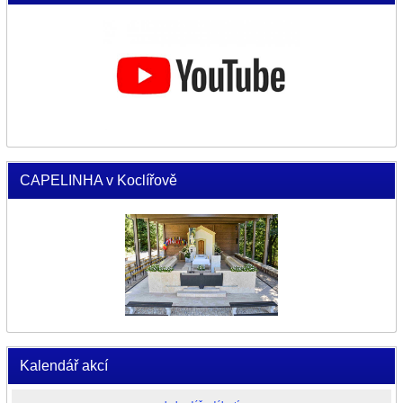
CAPELINHA v Koclířově
Kalendář akcí