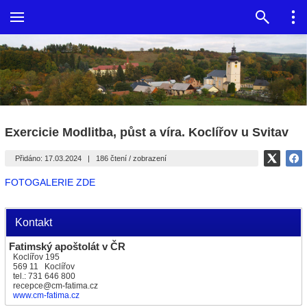
Exercicie Modlitba, půst a víra. Koclířov u Svitav
Přidáno: 17.03.2024
|
186 čtení / zobrazení
FOTOGALERIE ZDE
Kontakt
Fatimský apoštolát v ČR
Koclířov 195
569 11 Koclířov
tel.: 731 646 800
recepce@cm-fatima.cz
www.cm-fatima.cz