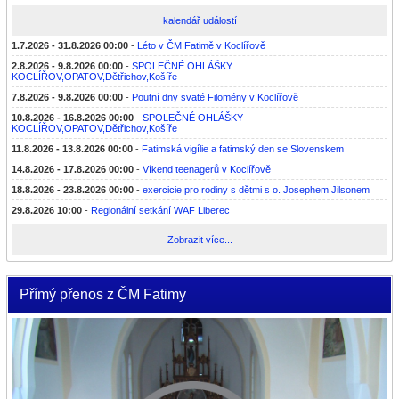
kalendář událostí
1.7.2026 - 31.8.2026 00:00
-
Léto v ČM Fatimě v Koclířově
2.8.2026 - 9.8.2026 00:00
-
SPOLEČNÉ OHLÁŠKY
KOCLÍŘOV,OPATOV,Dětřichov,Košíře
7.8.2026 - 9.8.2026 00:00
-
Poutní dny svaté Filomény v Koclířově
10.8.2026 - 16.8.2026 00:00
-
SPOLEČNÉ OHLÁŠKY
KOCLÍŘOV,OPATOV,Dětřichov,Košíře
11.8.2026 - 13.8.2026 00:00
-
Fatimská vigílie a fatimský den se Slovenskem
14.8.2026 - 17.8.2026 00:00
-
Víkend teenagerů v Koclířově
18.8.2026 - 23.8.2026 00:00
-
exercicie pro rodiny s dětmi s o. Josephem Jilsonem
29.8.2026 10:00
-
Regionální setkání WAF Liberec
Zobrazit více...
Přímý přenos z ČM Fatimy