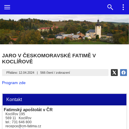
JARO V ČESKOMORAVSKÉ FATIMĚ V
KOCLÍŘOVĚ
Přidáno: 12.04.2024
|
566 čtení / zobrazení
Program zde
Kontakt
Fatimský apoštolát v ČR
Koclířov 195
569 11 Koclířov
tel.: 731 646 800
recepce@cm-fatima.cz