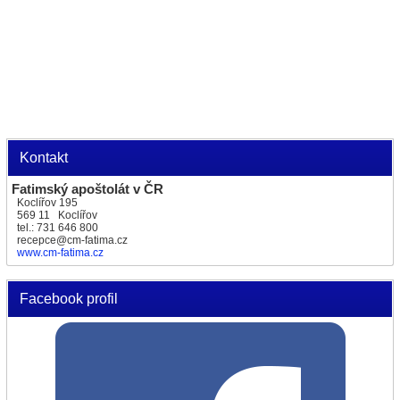
Kontakt
Fatimský apoštolát v ČR
Koclířov 195
569 11 Koclířov
tel.: 731 646 800
recepce@cm-fatima.cz
www.cm-fatima.cz
Facebook profil