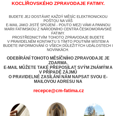
KOCLÍŘOVSKÉHO ZPRAVODAJE FATIMY.
BUDETE JEJ DOSTÁVAT KAŽDÝ MĚSÍC ELEKTRONICKOU
POŠTOU NA VÁŠ
E-MAIL JAKO JISTÉ SPOJENÍ - POUTO MEZI VÁMI A PANNOU
MARII FATIMSKOU Z NÁRODNÍHO CENTRA ČESKOMORAVSKÉ
FATIMY.
PROSTŘEDNICTVÍM TOHOTO ZPRAVODAJE BUDETE
V PRAVIDELNÉM KONTAKTU S TÍMTO POUTNÍM MÍSTEM A
BUDETE INFORMOVÁNÍ O VŠECH DŮLEŽITÝCH UDÁLOSTECH I
NOVINKÁCH.
ODEBÍRÁNÍ TOHOTO MĚSÍČNÍHO ZPRAVODAJE JE
ZDARMA.
E-MAIL MŮŽETE TAKÉ PŘEPOSÍLAT SVÝM ZNÁMÝM A
V PŘÍPADĚ ZÁJMŮ
O PRAVIDELNÉ ZASÍLÁNÍ NÁM NAPSAT SVOU E-
MAILOVOU ADRESU NA
recepce@cm-fatima.cz