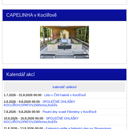
CAPELINHA v Koclířově
Kalendář akcí
kalendář událostí
1.7.2026 - 31.8.2026 00:00
-
Léto v ČM Fatimě v Koclířově
2.8.2026 - 9.8.2026 00:00
-
SPOLEČNÉ OHLÁŠKY
KOCLÍŘOV,OPATOV,Dětřichov,Košíře
7.8.2026 - 9.8.2026 00:00
-
Poutní dny svaté Filomény v Koclířově
10.8.2026 - 16.8.2026 00:00
-
SPOLEČNÉ OHLÁŠKY
KOCLÍŘOV,OPATOV,Dětřichov,Košíře
11.8.2026 - 13.8.2026 00:00
-
Fatimská vigílie a fatimský den se Slovenskem