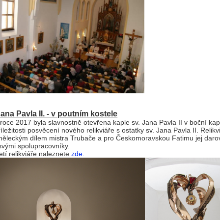
ana Pavla II. - v poutním kostele
 roce 2017 byla slavnostně otevřena kaple sv. Jana Pavla II v boční kap
říležitosti posvěcení nového relikviáře s ostatky sv. Jana Pavla II. Relikvi
měleckým dílem mistra Trubače a pro Českomoravskou Fatimu jej darov
svými spolupracovníky.
etí relikviáře naleznete
zde.