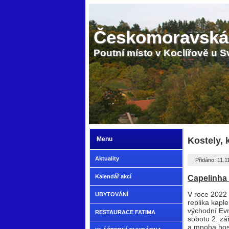
Českomoravská
Poutní místo v Koclířově u S
Menu
Kostely, 
Aktuality
Přidáno: 11.1
Kalendář akcí
Capelinha
V roce 2022 
UBYTOVÁNÍ
replika kapl
východní Evr
RESTAURACE FATIMA
sobotu 2. zá
a mnoha host