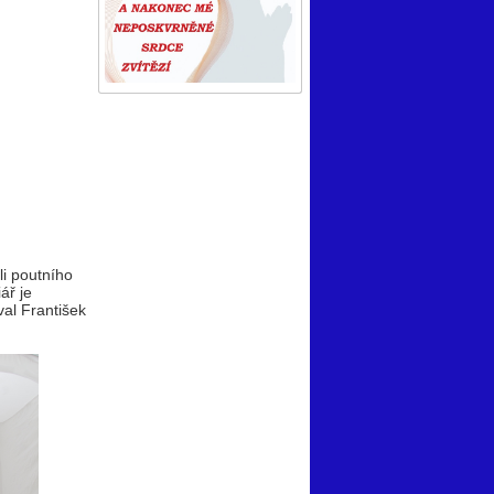
li poutního
ář je
al František