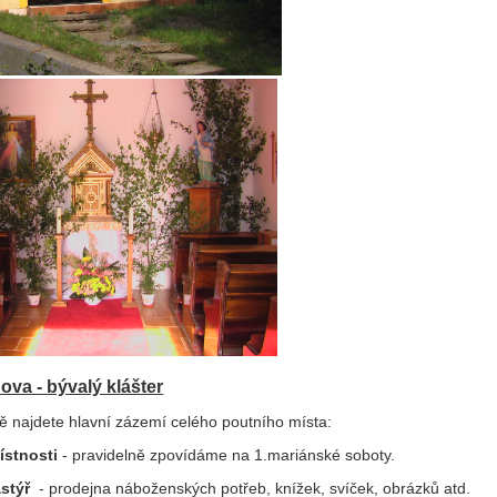
ova - bývalý klášter
ě najdete hlavní zázemí celého poutního místa:
ístnosti
- pravidelně zpovídáme na 1.mariánské soboty.
stýř
- prodejna náboženských potřeb, knížek, svíček, obrázků atd.