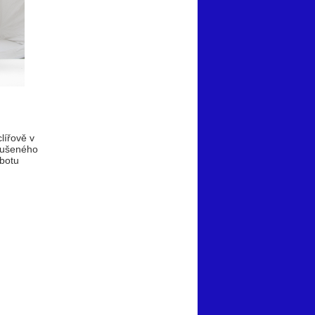
lířově v
zrušeného
botu