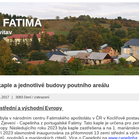
 FATIMA
vitav
kaple a jednotlivé budovy poutního areálu
1.2017
|
3083 čtení / zobrazení
 střední a východní Evropy
byla v národním centru Fatimského apoštolátu v ČR v Koclířově posta
e Zjevení - Capelinha z portugalské Fatimy. Tato kaple je určena pro ze
opy. Následujícího roku 2023 byla kaple zastřešena a na 1. mariánsko
ří 2023 slavnostně inaugurována za přítomnosti 13 zemí střední a výc
ů, poutníků a mariánských ctitelů. Více o Capelinhi na
www.capelinha.