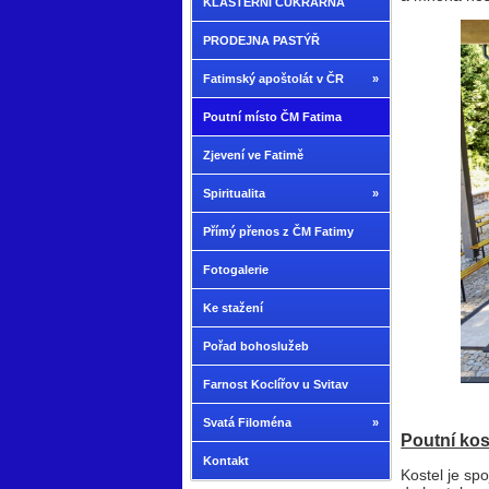
KLÁŠTERNÍ CUKRÁRNA
PRODEJNA PASTÝŘ
Fatimský apoštolát v ČR
»
Poutní místo ČM Fatima
Zjevení ve Fatimě
Spiritualita
»
Přímý přenos z ČM Fatimy
Fotogalerie
Ke stažení
Pořad bohoslužeb
Farnost Koclířov u Svitav
a
Svatá Filoména
»
Poutní kos
Kontakt
Kostel je sp