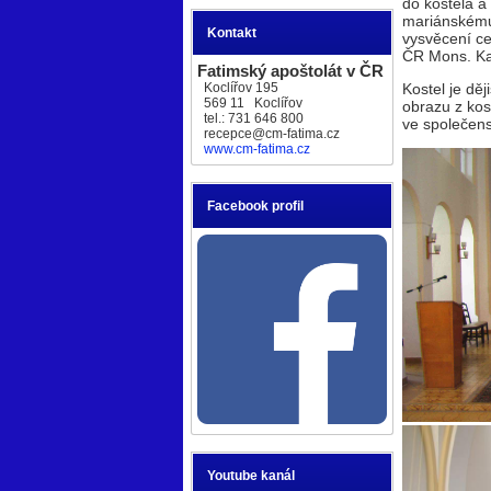
do kostela a
mariánskému 
Kontakt
vysvěcení ce
ČR Mons. Kat
Fatimský apoštolát v ČR
Koclířov 195
Kostel je dě
569 11 Koclířov
obrazu z kos
tel.: 731 646 800
ve společens
recepce@cm-fatima.cz
www.cm-fatima.cz
Facebook profil
Youtube kanál