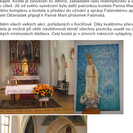
 kaple. Kostel je zasvěcen sv. Alfonsi, zakladateli řádu redemptoristů a
ctiteli. Již od svého vysvěcení byla další patronkou kostela Panna Mar
lého komplexu a kostela a předání do užívání a správy Fatimskému ap
el Otčenášek připojil k Panně Marii přídomek Fatimská.
jištěm všech velkých akcí, pořádaných v Koclířově. Díky kvalitnímu pře
tela je možné při větší návštěvnosti téměř všechny poutníky usadit na
kých místnostech kláštera. Celý kostel je v zimních měsících vytápěný