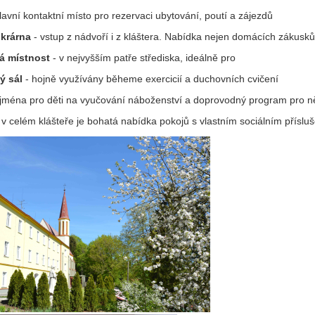
lavní kontaktní místo pro rezervaci ubytování, poutí a zájezdů
ukrárna
- vstup z nádvoří i z kláštera. Nabídka nejen domácích zákusků
á místnost
- v nejvyšším patře střediska, ideálně pro
ý sál
- hojně využívány běheme exercicií a duchovních cvičení
jména pro děti na vyučování náboženství a doprovodný program pro n
 v celém klášteře je bohatá nabídka pokojů s vlastním sociálním příslu