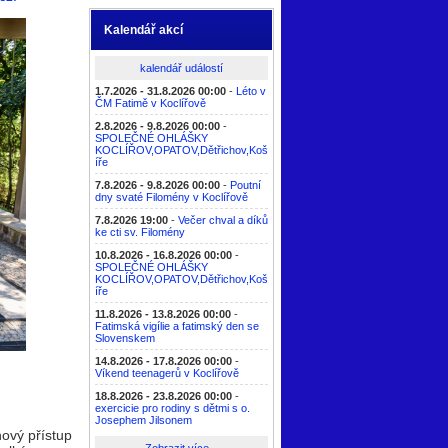
Kalendář akcí
kalendář událostí
1.7.2026 - 31.8.2026 00:00
-
Léto v
ČM Fatimě v Koclířově
2.8.2026 - 9.8.2026 00:00
-
SPOLEČNÉ OHLÁŠKY
KOCLÍŘOV,OPATOV,Dětřichov,Koš
íře
7.8.2026 - 9.8.2026 00:00
-
Poutní
dny svaté Filomény v Koclířově
7.8.2026 19:00
-
Večer chval a díků
ke cti sv. Filomény
10.8.2026 - 16.8.2026 00:00
-
SPOLEČNÉ OHLÁŠKY
KOCLÍŘOV,OPATOV,Dětřichov,Koš
íře
11.8.2026 - 13.8.2026 00:00
-
Fatimská vigílie a fatimský den se
Slovenskem
14.8.2026 - 17.8.2026 00:00
-
Víkend teenagerů v Koclířově
18.8.2026 - 23.8.2026 00:00
-
exercicie pro rodiny s dětmi s o.
Josephem Jilsonem
ový přístup