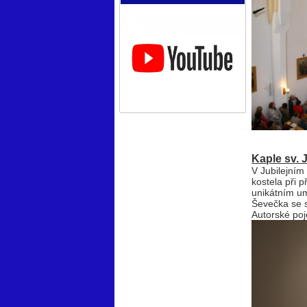
Kaple sv. J
V Jubilejním
kostela při p
unikátním u
Ševečka se 
Autorské poj