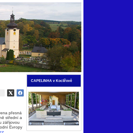
CAPELINHA v Koclířově
vena přesná
mě střední a
u zářijovou
hodní Evropy
cz.