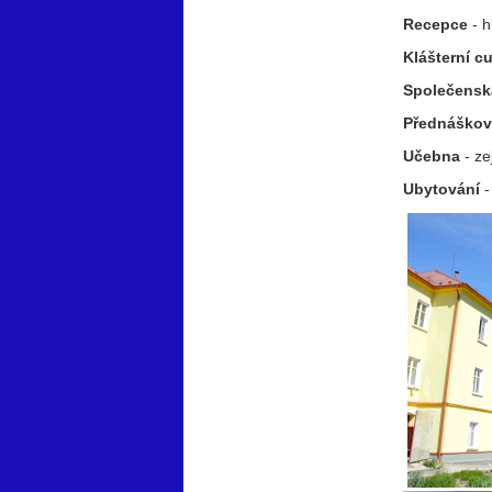
Recepce
- h
Klášterní c
Společensk
Přednáškov
Učebna
- ze
Ubytování
-