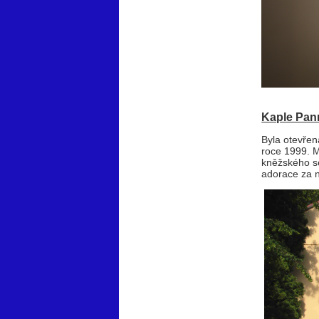
Kaple Pan
Byla otevřen
roce 1999. M
kněžského s
adorace za n