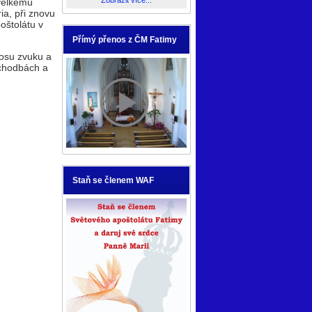
Zobrazit více...
 velkému
ia, při znovu
oštolátu v
Přímý přenos z ČM Fatimy
nosu zvuku a
 chodbách a
.
Staň se členem WAF