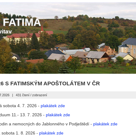
 FATIMA
vitav
26 S FATIMSKÝM APOŠTOLÁTEM V ČR
07.2026
|
431 čtení / zobrazení
á sobota 4. 7. 2026 -
plakátek zde
iduum 11.- 13. 7. 2026 -
plakátek zde
rodin a nemocných do Jablonného v Podještědí -
plakátek zde
 sobota 1. 8. 2026 -
plakátek zde