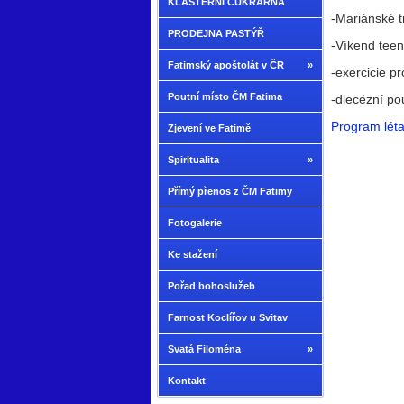
KLÁŠTERNÍ CUKRÁRNA
-Mariánské t
PRODEJNA PASTÝŘ
-Víkend teen
Fatimský apoštolát v ČR
»
-exercicie p
Poutní místo ČM Fatima
-diecézní po
Program lét
Zjevení ve Fatimě
Spiritualita
»
Přímý přenos z ČM Fatimy
Fotogalerie
Ke stažení
Pořad bohoslužeb
Farnost Koclířov u Svitav
Svatá Filoména
»
Kontakt