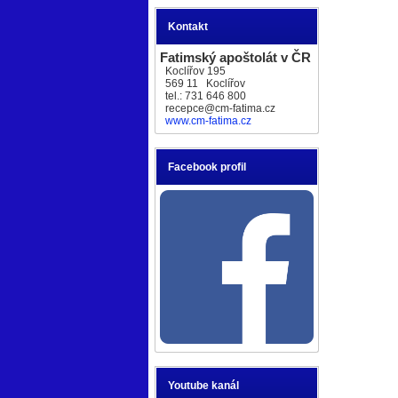
Kontakt
Fatimský apoštolát v ČR
Koclířov 195
569 11 Koclířov
tel.: 731 646 800
recepce@cm-fatima.cz
www.cm-fatima.cz
Facebook profil
Youtube kanál