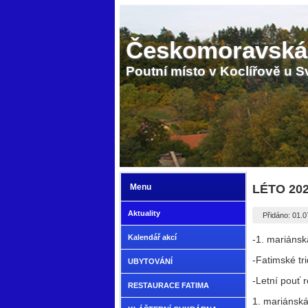
Českomoravská
Poutní místo v Koclířově u S
Menu
LÉTO 20
Aktuality
Přidáno: 01.
Kalendář akcí
-1. mariánsk
-Fatimské tr
UBYTOVÁNÍ
-Letní pouť 
RESTAURACE FATIMA
1. mariánská