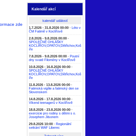
Kalendář akcí
kalendář událostí
informace zde
1.7.2026 - 31.8.2026 00:00
-
Léto v
ČM Fatimě v Koclířově
2.8.2026 - 9.8.2026 00:00
-
SPOLEČNÉ OHLÁŠKY
KOCLÍŘOV,OPATOV,Dětřichov,Koš
íře
7.8.2026 - 9.8.2026 00:00
-
Poutní
dny svaté Filomény v Koclířově
10.8.2026 - 16.8.2026 00:00
-
SPOLEČNÉ OHLÁŠKY
KOCLÍŘOV,OPATOV,Dětřichov,Koš
íře
11.8.2026 - 13.8.2026 00:00
-
Fatimská vigílie a fatimský den se
Slovenskem
14.8.2026 - 17.8.2026 00:00
-
Víkend teenagerů v Koclířově
18.8.2026 - 23.8.2026 00:00
-
exercicie pro rodiny s dětmi s o.
Josephem Jilsonem
29.8.2026 10:00
-
Regionální
setkání WAF Liberec