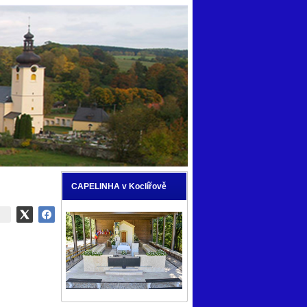
CAPELINHA v Koclířově