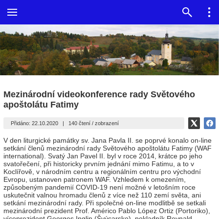
Mezinárodní videokonference rady Světového
apoštolátu Fatimy
Přidáno: 22.10.2020
|
140 čtení / zobrazení
V den liturgické památky sv. Jana Pavla II. se poprvé konalo on-line
setkání členů mezinárodní rady Světového apoštolátu Fatimy (WAF
international). Svatý Jan Pavel II. byl v roce 2014, krátce po jeho
svatořečení, při historicky prvním jednání mimo Fatimu, a to v
Koclířově, v národním centru a regionálním centru pro východní
Evropu, ustanoven patronem WAF. Vzhledem k omezením,
způsobeným pandemií COVID-19 není možné v letošním roce
uskutečnit valnou hromadu členů z více než 110 zemí světa, ani
setkání mezinárodní rady. Při společné on-line modlitbě se setkali
mezinárodní prezident Prof. Américo Pablo López Ortiz (Portoriko),
víceprezident Georges Inglin (Švýcarsko), pokladník Reynald