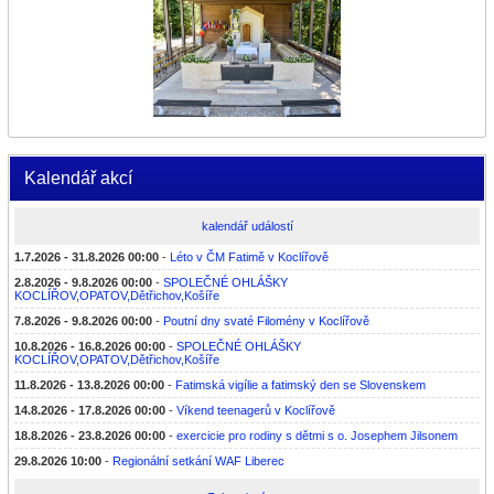
Kalendář akcí
kalendář událostí
1.7.2026 - 31.8.2026 00:00
-
Léto v ČM Fatimě v Koclířově
2.8.2026 - 9.8.2026 00:00
-
SPOLEČNÉ OHLÁŠKY
KOCLÍŘOV,OPATOV,Dětřichov,Košíře
7.8.2026 - 9.8.2026 00:00
-
Poutní dny svaté Filomény v Koclířově
10.8.2026 - 16.8.2026 00:00
-
SPOLEČNÉ OHLÁŠKY
KOCLÍŘOV,OPATOV,Dětřichov,Košíře
11.8.2026 - 13.8.2026 00:00
-
Fatimská vigílie a fatimský den se Slovenskem
14.8.2026 - 17.8.2026 00:00
-
Víkend teenagerů v Koclířově
18.8.2026 - 23.8.2026 00:00
-
exercicie pro rodiny s dětmi s o. Josephem Jilsonem
29.8.2026 10:00
-
Regionální setkání WAF Liberec