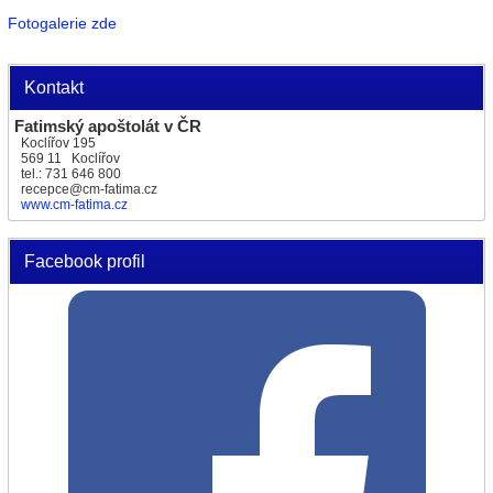
Fotogalerie zde
Kontakt
Fatimský apoštolát v ČR
Koclířov 195
569 11 Koclířov
tel.: 731 646 800
recepce@cm-fatima.cz
www.cm-fatima.cz
Facebook profil