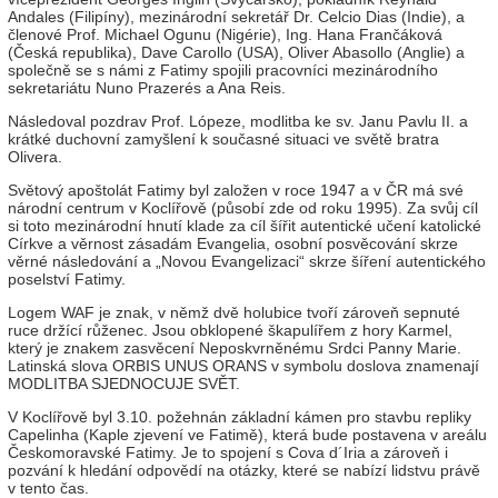
Andales (Filipíny), mezinárodní sekretář Dr. Celcio Dias (Indie), a
členové Prof. Michael Ogunu (Nigérie), Ing. Hana Frančáková
(Česká republika), Dave Carollo (USA), Oliver Abasollo (Anglie) a
společně se s námi z Fatimy spojili pracovníci mezinárodního
sekretariátu Nuno Prazerés a Ana Reis.
Následoval pozdrav Prof. Lópeze, modlitba ke sv. Janu Pavlu II. a
krátké duchovní zamyšlení k současné situaci ve světě bratra
Olivera.
Světový apoštolát Fatimy byl založen v roce 1947 a v ČR má své
národní centrum v Koclířově (působí zde od roku 1995). Za svůj cíl
si toto mezinárodní hnutí klade za cíl šířit autentické učení katolické
Církve a věrnost zásadám Evangelia, osobní posvěcování skrze
věrné následování a „Novou Evangelizaci“ skrze šíření autentického
poselství Fatimy.
Logem WAF je znak, v němž dvě holubice tvoří zároveň sepnuté
ruce držící růženec. Jsou obklopené škapulířem z hory Karmel,
který je znakem zasvěcení Neposkvrněnému Srdci Panny Marie.
Latinská slova ORBIS UNUS ORANS v symbolu doslova znamenají
MODLITBA SJEDNOCUJE SVĚT.
V Koclířově byl 3.10. požehnán základní kámen pro stavbu repliky
Capelinha (Kaple zjevení ve Fatimě), která bude postavena v areálu
Českomoravské Fatimy. Je to spojení s Cova d´Iria a zároveň i
pozvání k hledání odpovědí na otázky, které se nabízí lidstvu právě
v tento čas.