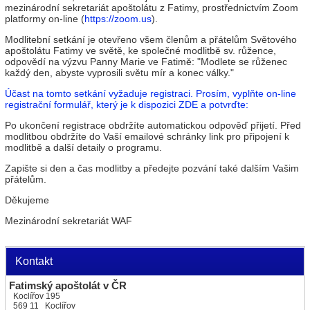
mezinárodní sekretariát apoštolátu z Fatimy, prostřednictvím Zoom
platformy on-line (
https://zoom.us
).
Modlitební setkání je otevřeno všem členům a přátelům Světového
apoštolátu Fatimy ve světě, ke společné modlitbě sv. růžence,
odpovědí na výzvu Panny Marie ve Fatimě: "Modlete se růženec
každý den, abyste vyprosili světu mír a konec války."
Účast na tomto setkání vyžaduje registraci. Prosím, vyplňte on-line
registrační formulář, který je k dispozici ZDE a potvrďte:
Po ukončení registrace obdržíte automatickou odpověď přijetí. Před
modlitbou obdržíte do Vaší emailové schránky link pro připojení k
modlitbě a další detaily o programu.
Zapište si den a čas modlitby a předejte pozvání také dalším Vašim
přátelům.
Děkujeme
Mezinárodní sekretariát WAF
Kontakt
Fatimský apoštolát v ČR
Koclířov 195
569 11 Koclířov