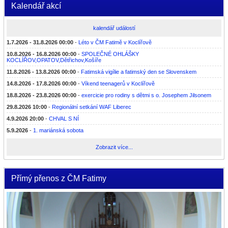
Kalendář akcí
kalendář událostí
1.7.2026 - 31.8.2026 00:00
-
Léto v ČM Fatimě v Koclířově
10.8.2026 - 16.8.2026 00:00
-
SPOLEČNÉ OHLÁŠKY
KOCLÍŘOV,OPATOV,Dětřichov,Košíře
11.8.2026 - 13.8.2026 00:00
-
Fatimská vigílie a fatimský den se Slovenskem
14.8.2026 - 17.8.2026 00:00
-
Víkend teenagerů v Koclířově
18.8.2026 - 23.8.2026 00:00
-
exercicie pro rodiny s dětmi s o. Josephem Jilsonem
29.8.2026 10:00
-
Regionální setkání WAF Liberec
4.9.2026 20:00
-
CHVAL S NÍ
5.9.2026
-
1. mariánská sobota
Zobrazit více...
Přímý přenos z ČM Fatimy