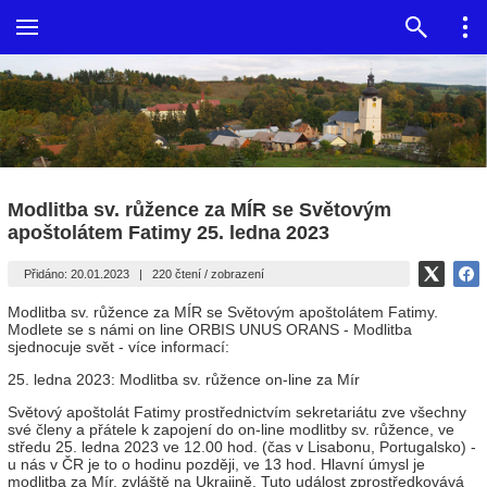
Modlitba sv. růžence za MÍR se Světovým
apoštolátem Fatimy 25. ledna 2023
Přidáno: 20.01.2023
|
220 čtení / zobrazení
Modlitba sv. růžence za MÍR se Světovým apoštolátem Fatimy.
Modlete se s námi on line ORBIS UNUS ORANS - Modlitba
sjednocuje svět - více informací:
25. ledna 2023: Modlitba sv. růžence on-line za Mír
Světový apoštolát Fatimy prostřednictvím sekretariátu zve všechny
své členy a přátele k zapojení do on-line modlitby sv. růžence, ve
středu 25. ledna 2023 ve 12.00 hod. (čas v Lisabonu, Portugalsko) -
u nás v ČR je to o hodinu později, ve 13 hod. Hlavní úmysl je
modlitba za Mír, zvláště na Ukrajině. Tuto událost zprostředkovává