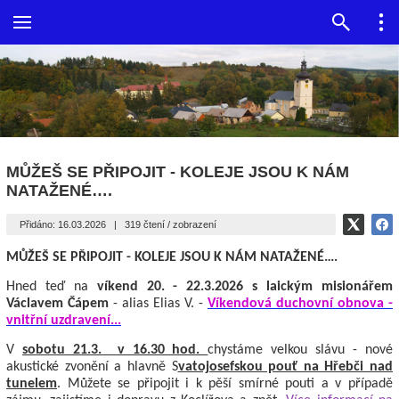
MŮŽEŠ SE PŘIPOJIT - KOLEJE JSOU K NÁM
NATAŽENÉ….
Přidáno: 16.03.2026
|
319 čtení / zobrazení
MŮŽEŠ SE PŘIPOJIT - KOLEJE JSOU K NÁM NATAŽENÉ….
Hned teď na
víkend 20. - 22.3.2026 s laickým misionářem
Václavem Čápem
- alias Elias V. -
Víkendová duchovní obnova -
vnitřní uzdravení...
V
sobotu 21.3. v 16.30 hod.
chystáme velkou slávu - nové
akustické zvonění a hlavně S
vatojosefskou pouť na Hřebči nad
tunelem
. Můžete se připojit i k pěší smírné pouti a v případě