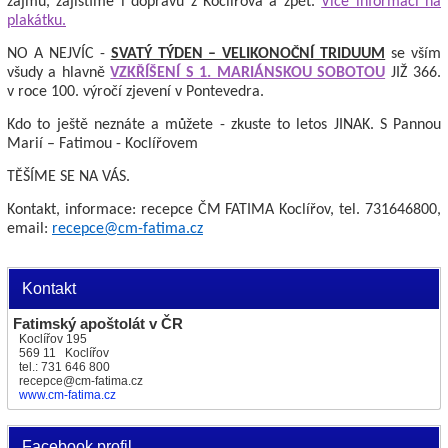
zájmu, zajistíme i dopravu z Koclířova a zpět.
Více informací na
plakátku.
NO A NEJVÍC -
SVATÝ TÝDEN – VELIKONOČNÍ TRIDUUM
se vším
všudy a hlavně
VZKŘÍŠENÍ S 1. MARIÁNSKOU SOBOTOU
JIŽ 366.
v roce 100. výročí zjevení v Pontevedra.
Kdo to ještě neznáte a můžete - zkuste to letos JINAK. S Pannou
Marií – Fatimou - Koclířovem
TĚŠÍME SE NA VÁS.
Kontakt, informace: recepce ČM FATIMA Koclířov, tel. 731646800,
email:
recepce@cm-fatima.cz
Kontakt
Fatimský apoštolát v ČR
Koclířov 195
569 11 Koclířov
tel.: 731 646 800
recepce@cm-fatima.cz
www.cm-fatima.cz
Facebook profil