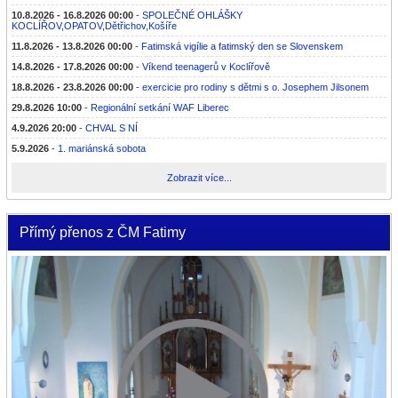
10.8.2026 - 16.8.2026 00:00
-
SPOLEČNÉ OHLÁŠKY
KOCLÍŘOV,OPATOV,Dětřichov,Košíře
11.8.2026 - 13.8.2026 00:00
-
Fatimská vigílie a fatimský den se Slovenskem
14.8.2026 - 17.8.2026 00:00
-
Víkend teenagerů v Koclířově
18.8.2026 - 23.8.2026 00:00
-
exercicie pro rodiny s dětmi s o. Josephem Jilsonem
29.8.2026 10:00
-
Regionální setkání WAF Liberec
4.9.2026 20:00
-
CHVAL S NÍ
5.9.2026
-
1. mariánská sobota
Zobrazit více...
Přímý přenos z ČM Fatimy