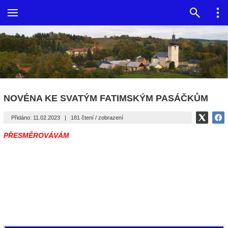
NOVÉNA KE SVATÝM FATIMSKÝM PASÁČKŮM
Přidáno: 11.02.2023
|
181 čtení / zobrazení
PŘESMĚROVÁVÁM