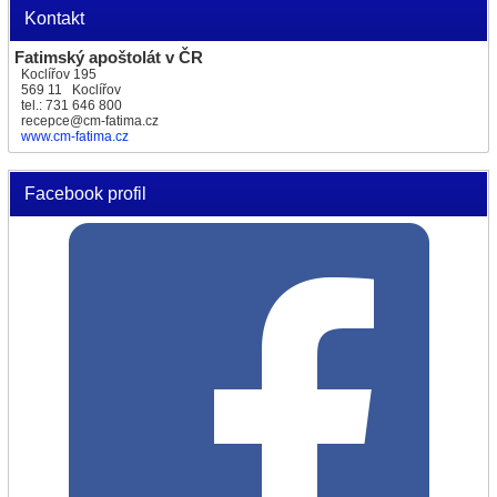
Kontakt
Fatimský apoštolát v ČR
Koclířov 195
569 11 Koclířov
tel.: 731 646 800
recepce@cm-fatima.cz
www.cm-fatima.cz
Facebook profil