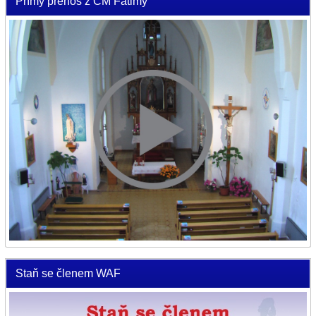
Přímý přenos z ČM Fatimy
Staň se členem WAF