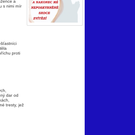
ůžence a
u s nimi mír
šťastníci
těla
říchu proti
ých,
nný dar od
kách,
é tresty, jež