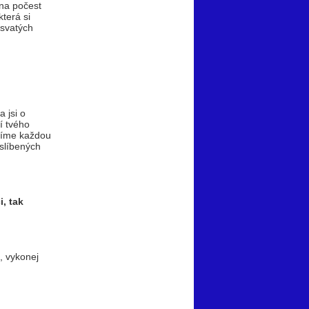
 na počest
terá si
 svatých
 jsi o
í tvého
ášíme každou
 slíbených
, tak
, vykonej