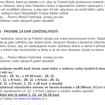
no Maria, která jsi žádala o to, aby ve Fatimě byla postavena svatyně
o růžence, daruj nám hlubokou lásku k tajemstvím našeho vykoupení, k
při modlitbě růžence, a dej nám žít tak, abychom se mohli těšit z jeho
velikých darů Nejsvětější Trojice lidské rodině.
ia…; Panno Maria Fatimská, oroduj za nás.
 růženec nebo alespoň jeden desátek
N - PROSME ZA DAR
ZDRŽENLIVOSTI
bolestná, která jsi ve Fatimě zjevila své srdce korunované trním, žádala
bila jsi jako odměnu dar dobré smrti, obrácení Ruska a konečné vítězstv
ho Srdce, dej, ať následujeme touhu Ježíšova Srdce a věrně ti přin
 v měsíci dar dostiučinění a lásky a ať se nám dostane účasti na tebou
ia…; Panno Maria Fatimská, oroduj za nás.
 růženec nebo alespoň jeden desátek
budeme modlit buď doma sami nebo s rodinou nebo budeš-li moci
i mši sv.:
 hod.; 25. 11.; v 10:30 hod.; 26. 11.
. 11. v 8 hod.; 28. 11. v 8 hod.; 29. 11.
0. 11. v 8 hod.; 1. 12. v 18 hod. a devátý
ozžehnutí vánočního stromu ve farním kostele v 18:30hod.
Můžeš-li
m zasvěcením (3. 12. v 9 hod.) úplnou a osobní svatou zpověď
ědní den je pátek 1. 12. od 15-18 hod.
eu Fatimy na
www.cm-fatima.cz
)