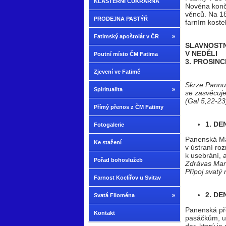
KLÁŠTERNÍ CUKRÁRNA
Novéna končí
věnců. Na 18
PRODEJNA PASTÝŘ
farním koste
Fatimský apoštolát v ČR
»
SLAVNOSTN
V NEDĚLI
Poutní místo ČM Fatima
3. PROSINC
Zjevení ve Fatimě
Skrze Pannu 
Spiritualita
»
se zasvěcuj
(Gal 5,22-23
Přímý přenos z ČM Fatimy
1. DE
Fotogalerie
Panenská Mat
Ke stažení
v ústraní ro
k usebrání, 
Pořad bohoslužeb
Zdrávas Mar
Připoj svatý
Farnost Koclířov u Svitav
2. DE
Svatá Filoména
»
Panenská pře
Kontakt
pasáčkům, uč