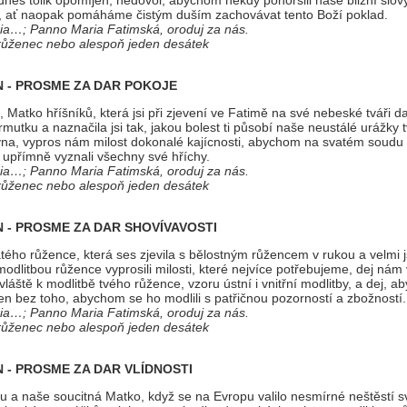
e dnes tolik opomíjen; nedovol, abychom někdy pohoršili naše bližní slo
j, ať naopak pomáháme čistým duším zachovávat tento Boží poklad.
ia…; Panno Maria Fatimská, oroduj za nás.
 růženec nebo alespoň jeden desátek
N - PROSME ZA DAR POKOJE
 Matko hříšníků, která jsi při zjevení ve Fatimě na své nebeské tváři da
rmutku a naznačila jsi tak, jakou bolest ti působí naše neustálé urážky 
a, vypros nám milost dokonalé kajícnosti, abychom na svatém soudu 
 upřímně vyznali všechny své hříchy.
ia…; Panno Maria Fatimská, oroduj za nás.
 růženec nebo alespoň jeden desátek
N - PROSME ZA DAR SHOVÍVAVOSTI
tého růžence, která ses zjevila s bělostným růžencem v rukou a velmi j
odlitbou růžence vyprosili milosti, které nejvíce potřebujeme, dej nám
vláště k modlitbě tvého růžence, vzoru ústní i vnitřní modlitby, a dej, ab
n bez toho, abychom se ho modlili s patřičnou pozorností a zbožností.
ia…; Panno Maria Fatimská, oroduj za nás.
 růženec nebo alespoň jeden desátek
N - PROSME ZA DAR VLÍDNOSTI
u a naše soucitná Matko, když se na Evropu valilo nesmírné neštěstí s