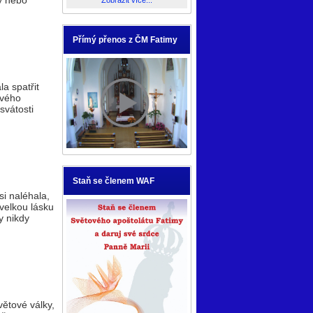
vy nebo
Zobrazit více...
Přímý přenos z ČM Fatimy
la spatřit
tvého
svátosti
Staň se členem WAF
si naléhala,
 velkou lásku
y nikdy
větové války,