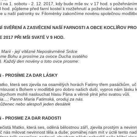
 na 1. sobotu - 2. 12. 2017, kdy bude mše sv. v 17 hod. s požehnání
 hod. půjdeme před farní kostel k rozžehnutí a požehnání vánočního 
le u naší patronky sv. Filoménky zakončíme novénu společnou modlitb
Í SVĚŘENÍ A ZASVĚCENÍ NAŠÍ FARNOSTI A OBCE KOCLÍŘOV PR
E 2017 PŘI MŠI SVATÉ V 9 HOD.
Marii - její vítězné Neposkvrněné Srdce
eme Bohu a prosíme za ovoce Ducha svatého
). Každý den novény o toto ovce prosme:
N - PROSÍME ZA DAR LÁSKY
ko, která ses zjevila na osamělých horách Fatimy třem pasáčkům, uč 
zmlouvat s Bohem v modlitbě pro dobro našich duší, vypros nám lásku k
abychom mohli naslouchat hlasu Pána a věrně plnit jeho svatou vůli.
ia…; Panno Maria Fatimská, oroduj za nás.
 růženec nebo alespoň jeden desátek
N - PROSME ZA DAR RADOSTI
čistá Matko, která ses, oděná bělostnou září, zjevila prostým a nevin
 nás milovat nevinnost těla a duše; pomáhej nám mít v úctě tento nad