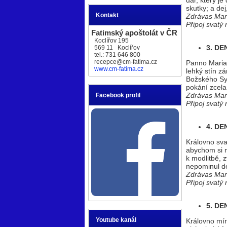
dar, který j
skutky; a de
Kontakt
Zdrávas Mar
Připoj svatý
Fatimský apoštolát v ČR
Koclířov 195
3. DE
569 11 Koclířov
tel.: 731 646 800
recepce@cm-fatima.cz
Panno Maria,
www.cm-fatima.cz
lehký stín zá
Božského Syn
pokání zcela
Zdrávas Mar
Facebook profil
Připoj svatý
4. DE
Královno sva
abychom si m
k modlitbě, z
nepominul de
Zdrávas Mar
Připoj svatý
5. DE
Youtube kanál
Královno mír