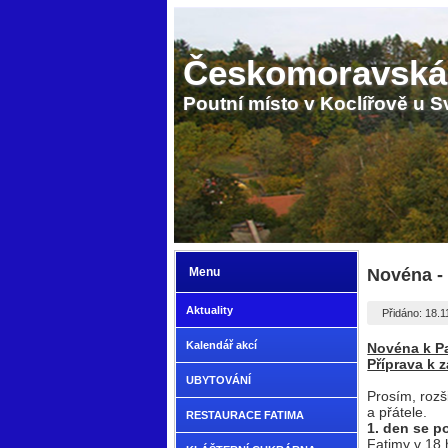
Českomoravská
Poutní místo v Koclířově u S
Menu
Novéna - 
Aktuality
Přidáno: 18.1
Kalendář akcí
Novéna k P
Příprava k 
UBYTOVÁNÍ
Prosím, rozši
a přátele.
RESTAURACE FATIMA
1. den se p
Fatimy v 18 