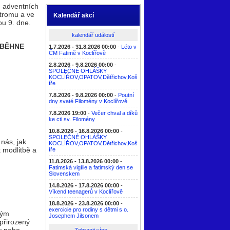
m adventních
stromu a ve
Kalendář akcí
ou 9. dne.
kalendář událostí
OBĚHNE
1.7.2026 - 31.8.2026 00:00
-
Léto v
ČM Fatimě v Koclířově
2.8.2026 - 9.8.2026 00:00
-
SPOLEČNÉ OHLÁŠKY
KOCLÍŘOV,OPATOV,Dětřichov,Koš
íře
7.8.2026 - 9.8.2026 00:00
-
Poutní
dny svaté Filomény v Koclířově
7.8.2026 19:00
-
Večer chval a díků
ke cti sv. Filomény
10.8.2026 - 16.8.2026 00:00
-
SPOLEČNÉ OHLÁŠKY
nás, jak
KOCLÍŘOV,OPATOV,Dětřichov,Koš
 modlitbě a
íře
11.8.2026 - 13.8.2026 00:00
-
Fatimská vigílie a fatimský den se
Slovenskem
14.8.2026 - 17.8.2026 00:00
-
Víkend teenagerů v Koclířově
18.8.2026 - 23.8.2026 00:00
-
exercicie pro rodiny s dětmi s o.
ným
Josephem Jilsonem
přirozený