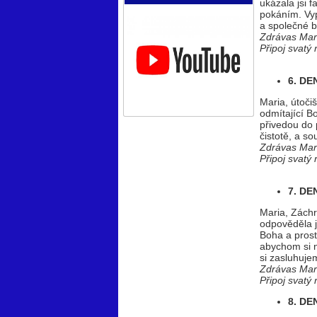
ukázala jsi
pokáním. Vyp
a společné b
Zdrávas Mar
Připoj svatý
6. D
Maria, útočiš
odmítající Bo
přivedou do 
čistotě, a so
Zdrávas Mar
Připoj svatý
7. DE
Maria, Záchr
odpověděla j
Boha a prost
abychom si ne
si zasluhuje
Zdrávas Mar
Připoj svatý
8. DE