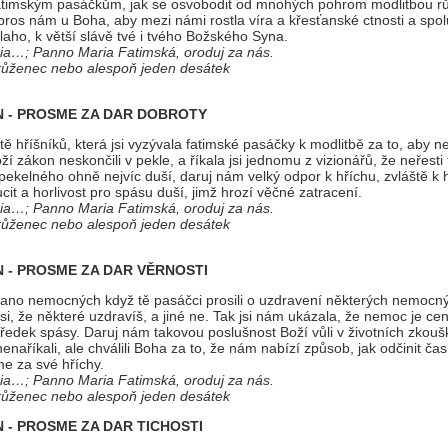
 fatimským pasáčkům, jak se osvobodit od mnohých pohrom modlitbou r
ros nám u Boha, aby mezi námi rostla víra a křesťanské ctnosti a spol
laho, k větší slávě tvé i tvého Božského Syna.
ia…; Panno Maria Fatimská, oroduj za nás.
 růženec nebo alespoň jeden desátek
EN - PROSME ZA DAR DOBROTY
tě hříšníků, která jsi vyzývala fatimské pasáčky k modlitbě za to, aby ne
ží zákon neskončili v pekle, a říkala jsi jednomu z vizionářů, že neřesti 
pekelného ohně nejvíc duší, daruj nám velký odpor k hříchu, zvláště k h
ucit a horlivost pro spásu duší, jimž hrozí věčné zatracení.
ia…; Panno Maria Fatimská, oroduj za nás.
 růženec nebo alespoň jeden desátek
N - PROSME ZA DAR VĚRNOSTI
ano nemocných když tě pasáčci prosili o uzdravení některých nemocn
si, že některé uzdravíš, a jiné ne. Tak jsi nám ukázala, že nemoc je ce
ředek spásy. Daruj nám takovou poslušnost Boží vůli v životních zkouš
naříkali, ale chválili Boha za to, že nám nabízí způsob, jak odčinit časn
me za své hříchy.
ia…; Panno Maria Fatimská, oroduj za nás.
 růženec nebo alespoň jeden desátek
N - PROSME ZA DAR
TICHOSTI