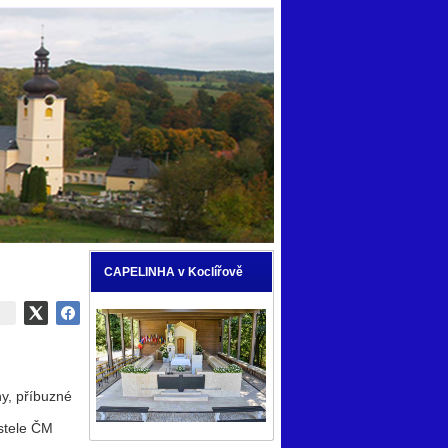
CAPELINHA v Koclířově
ny, příbuzné
ostele ČM