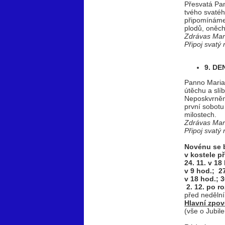
Přesvatá Pan
tvého svatéh
připomínáme 
plodů, oněch 
Zdrávas Mar
Připoj svatý
9. DE
Panno Maria 
útěchu a slí
Neposkvrněné
první sobotu
milostech.
Zdrávas Mar
Připoj svatý
Novénu se 
v kostele př
24. 11. v 18
v 9 hod.; 27
v 18 hod.; 3
2. 12. po r
před nedělní
Hlavní zpov
(vše o Jubil