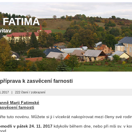
 FATIMA
vitav
příprava k zasvěcení farnosti
1.2017
|
222 čtení / zobrazení
anně Marii Fatimské
zasvěcení farnosti
řte tuto novénu. Můžete si ji i vícekrát nakopírovat mezi členy své rodi
omodli v pátek 24. 11. 2017
kdykoliv během dne, nebo při mši sv. v k
hod.