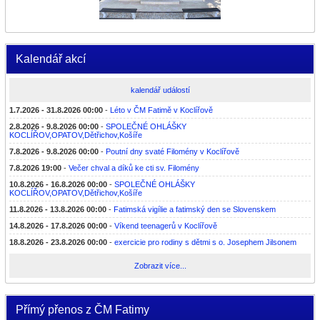
Kalendář akcí
kalendář událostí
1.7.2026 - 31.8.2026 00:00
-
Léto v ČM Fatimě v Koclířově
2.8.2026 - 9.8.2026 00:00
-
SPOLEČNÉ OHLÁŠKY
KOCLÍŘOV,OPATOV,Dětřichov,Košíře
7.8.2026 - 9.8.2026 00:00
-
Poutní dny svaté Filomény v Koclířově
7.8.2026 19:00
-
Večer chval a díků ke cti sv. Filomény
10.8.2026 - 16.8.2026 00:00
-
SPOLEČNÉ OHLÁŠKY
KOCLÍŘOV,OPATOV,Dětřichov,Košíře
11.8.2026 - 13.8.2026 00:00
-
Fatimská vigílie a fatimský den se Slovenskem
14.8.2026 - 17.8.2026 00:00
-
Víkend teenagerů v Koclířově
18.8.2026 - 23.8.2026 00:00
-
exercicie pro rodiny s dětmi s o. Josephem Jilsonem
Zobrazit více...
Přímý přenos z ČM Fatimy