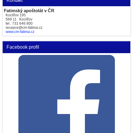
Kontakt
Fatimský apoštolát v ČR
Koclířov 195
569 11 Koclířov
tel.: 731 646 800
recepce@cm-fatima.cz
www.cm-fatima.cz
Facebook profil