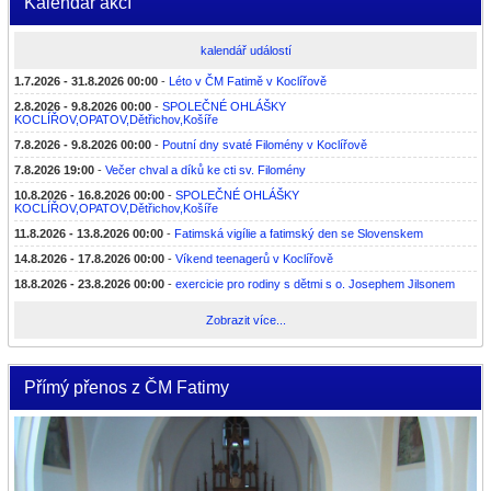
Kalendář akcí
kalendář událostí
1.7.2026 - 31.8.2026 00:00
-
Léto v ČM Fatimě v Koclířově
2.8.2026 - 9.8.2026 00:00
-
SPOLEČNÉ OHLÁŠKY
KOCLÍŘOV,OPATOV,Dětřichov,Košíře
7.8.2026 - 9.8.2026 00:00
-
Poutní dny svaté Filomény v Koclířově
7.8.2026 19:00
-
Večer chval a díků ke cti sv. Filomény
10.8.2026 - 16.8.2026 00:00
-
SPOLEČNÉ OHLÁŠKY
KOCLÍŘOV,OPATOV,Dětřichov,Košíře
11.8.2026 - 13.8.2026 00:00
-
Fatimská vigílie a fatimský den se Slovenskem
14.8.2026 - 17.8.2026 00:00
-
Víkend teenagerů v Koclířově
18.8.2026 - 23.8.2026 00:00
-
exercicie pro rodiny s dětmi s o. Josephem Jilsonem
Zobrazit více...
Přímý přenos z ČM Fatimy