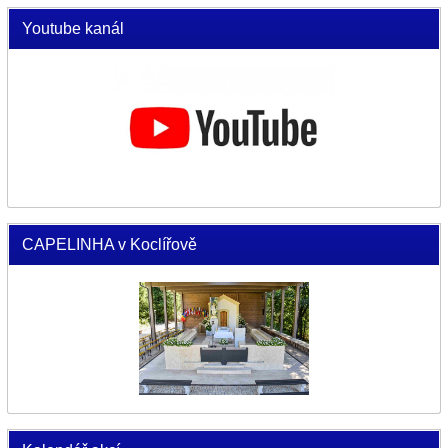
Youtube kanál
CAPELINHA v Koclířově