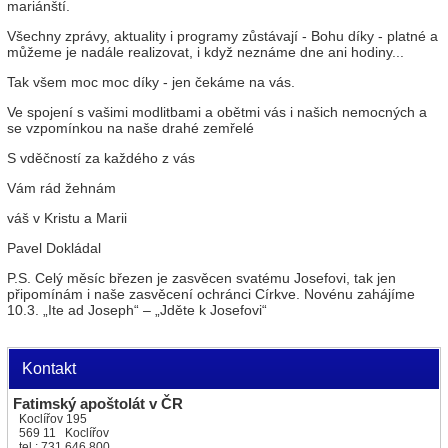
mariánští.
Všechny zprávy, aktuality i programy zůstávají - Bohu díky - platné a
můžeme je nadále realizovat, i když neznáme dne ani hodiny...
Tak všem moc moc díky - jen čekáme na vás.
Ve spojení s vašimi modlitbami a obětmi vás i našich nemocných a
se vzpomínkou na naše drahé zemřelé
S vděčností za každého z vás
Vám rád žehnám
váš v Kristu a Marii
Pavel Dokládal
P.S. Celý měsíc březen je zasvěcen svatému Josefovi, tak jen
připomínám i naše zasvěcení ochránci Církve. Novénu zahájíme
10.3. „Ite ad Joseph“ – „Jděte k Josefovi“
Kontakt
Fatimský apoštolát v ČR
Koclířov 195
569 11 Koclířov
tel.: 731 646 800