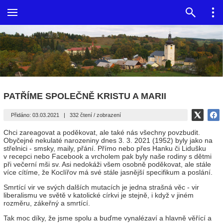
PATŘÍME SPOLEČNĚ KRISTU A MARII
Přidáno: 03.03.2021
|
332 čtení / zobrazení
Chci zareagovat a poděkovat, ale také nás všechny povzbudit.
Obyčejné nekulaté narozeniny dnes 3. 3. 2021 (1952) byly jako na
střelnici - smsky, maily, přání. Přímo nebo přes Hanku či Lidušku
v recepci nebo Facebook a vrcholem pak byly naše rodiny s dětmi
při večerní mši sv. Asi nedokáži všem osobně poděkovat, ale stále
více cítíme, že Koclířov má své stále jasnější specifikum a poslání.
Smrtící vir ve svých dalších mutacích je jedna strašná věc - vir
liberalismu ve světě v katolické církvi je stejně, i když v jiném
rozměru, zákeřný a smrtící.
Tak moc díky, že jsme spolu a buďme vynalézaví a hlavně věřící a