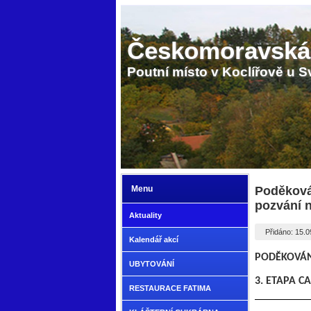
Českomoravská
Poutní místo v Koclířově u S
Menu
Poděkován
pozvání 
Aktuality
Přidáno: 15.
Kalendář akcí
PODĚKOVÁN
UBYTOVÁNÍ
3. ETAPA CA
RESTAURACE FATIMA