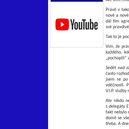
Právě v tako
nové a nové,
dál tím agre
své pravdiv
Tak to je po
Vím, že práv
každého, kd
„pochopili“ a
Sedět nad z
často rozho
jsem se po 
vděčnosti. 
V.I.P. služb
Ale nikdo ne
s delegáty E
fakt nebylo 
domě se vše
třeba. A dne