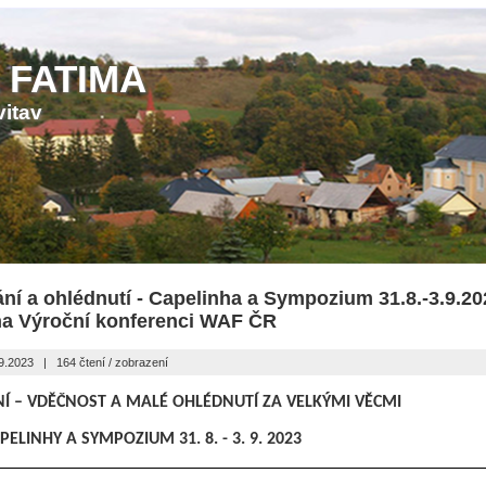
 FATIMA
vitav
í a ohlédnutí - Capelinha a Sympozium 31.8.-3.9.20
na Výroční konferenci WAF ČR
09.2023
|
164 čtení / zobrazení
Í – VDĚČNOST A MALÉ OHLÉDNUTÍ ZA VELKÝMI VĚCMI
PELINHY A SYMPOZIUM 31. 8. - 3. 9. 2023