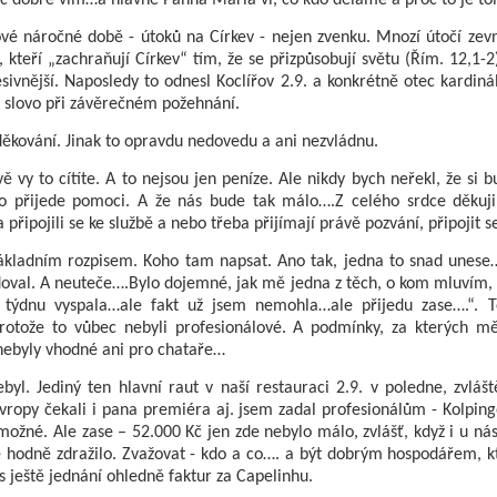
vé náročné době - útoků na Církev - nejen zvenku. Mnozí útočí zevni
 kteří „zachraňují Církev“ tím, že se přizpůsobují světu (Řím. 12,1-2
sivnější. Naposledy to odnesl Koclířov 2.9. a konkrétně otec kardin
é slovo při závěrečném požehnání.
děkování. Jinak to opravdu nedovedu a ani nezvládnu.
ě vy to cítíte. A to nejsou jen peníze. Ale nikdy bych neřekl, že si b
o přijede pomoci. A že nás bude tak málo….Z celého srdce děkuji
 připojili se ke službě a nebo třeba přijímají právě pozvání, připojit se
ákladním rozpisem. Koho tam napsat. Ano tak, jedna to snad unese
doval. A neuteče….Bylo dojemné, jak mě jedna z těch, o kom mluvím, 
týdnu vyspala…ale fakt už jsem nemohla…ale přijedu zase….“. T
Protože to vůbec nebyli profesionálové. A podmínky, za kterých mě
y nebyly vhodné ani pro chataře…
byl. Jediný ten hlavní raut v naší restauraci 2.9. v poledne, zvláš
vropy čekali i pana premiéra aj. jsem zadal profesionálům - Kolping
možné. Ale zase – 52.000 Kč jen zde nebylo málo, zvlášť, když i u ná
 hodně zdražilo. Zvažovat - kdo a co…. a být dobrým hospodářem, kte
s ještě jednání ohledně faktur za Capelinhu.