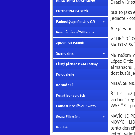
KLÁŠTERNÍ CUKRÁRNA
Drazí v Krist
PRODEJNA PASTÝŘ
píši to jako
jednotě - což
Fatimský apoštolát v ČR
»
Ale já vám c
Poutní místo ČM Fatima
VELIKÉ DÍL
Zjevení ve Fatimě
NA TOM SVŮ
Spiritualita
»
Na našem we
López Ortiz 
Přímý přenos z ČM Fatimy
almanachu „
dost kusů) j
Fotogalerie
NEDÁ SE NI
Ke stažení
Říci si - už
Pořad bohoslužeb
vedoucí reg
WAF ČR - p
Farnost Koclířov u Svitav
NAVÍC JE P
Svatá Filoména
»
NOVÝCH LIDÍ
Kontakt
tento den p
velmi, velmi