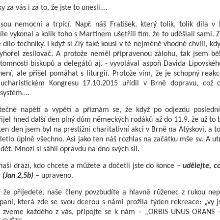
 za vás i za to, že jste to unesli….
sou nemocní a trpící. Např. náš Fratišek, který tolik, tolik díla v
íle vykonal a kolik toho s Martinem ušetříli tím, že to uděšlali sami. 
 dílo techniky. I když si Zlý také kousl v té nejméně vhodné chvíli, kd
yhořel zesilovač. A protože neměl připravenou zálohu, tak jsem bě
tomnosti biskupů a delegátů aj. - vyvolával aspoň Davida Lipovskéh
ení, ale přišel pomáhat s liturgií. Protože vím, že je schopný reak
charistickém Kongresu 17.10.2015 uřídil v Brně dopravu, což o
 systém….
tečné napětí a vypětí a přiznám se, že když po odjezdu posledn
ijel hned další den plný dům německých rodáků až do 11.9. že už to 
en den jsem byl na prestižní charitativní akci v Brně na Atýskovi, a to
pletlo úplně všechno. Asi jako ten náš rozhlas na začátku mše sv. A ut
idět. Mnozí si sáhli opravdu na dno svých sil.
naši drazí, kdo chcete a můžete a dočetli jste do konce –
udělejte, 
 (Jan 2,5b)
– upraveno.
, že přijedete, naše členy povzbudíte a hlavně růženec z rukou nepu
paní, která zde se svou dcerou s námi prožila týden rekreace: „vy j
tak zveme každého z vás, připojte se k nám – „ORBIS UNUS ORAN