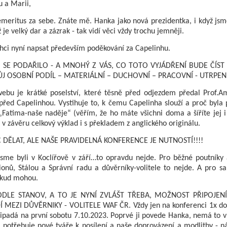
u a Marii,
 emeritus za sebe. Znáte mě. Hanka jako nová prezidentka, i když js
 je velký dar a zázrak - tak vidí věci vždy trochu jemněji.
hci nyní napsat především poděkování za Capelinhu.
O SE PODAŘILO - A MNOHÝ Z VÁS, CO TOTO VYJÁDŘENÍ BUDE ČÍST 
J OSOBNÍ PODÍL – MATERIÁLNÍ – DUCHOVNÍ – PRACOVNÍ - UTRPEN
bu je krátké poselství, které těsně před odjezdem předal Prof.A
před Capelinhou. Vystihuje to, k čemu Capelinha slouží a proč byla
Fatima-naše naděje“ (věřím, že ho máte všichni doma a šíříte jej 
e v závěru celkový výklad i s překladem z anglického originálu.
C DĚLAT, ALE NAŠE PRAVIDELNÁ KONFERENCE JE NUTNOSTÍ!!!!
 jsme byli v Koclířově v září…to opravdu nejde. Pro běžné poutníky
ionů, Stálou a Správní radu a důvěrníky-volitele to nejde. A pro s
okud mohou.
ODLE STANOV, A TO JE NYNÍ ZVLÁŠT TŘEBA, MOŽNOST PŘIPOJENÍ
 MEZI DŮVĚRNIKY - VOLITELE WAF ČR. Vždy jen na konferenci 1x do 
řipadá na první sobotu 7.10.2023. Poprvé ji povede Hanka, nemá to v
 potřebuje nové tváře k posílení a naše doprovázení a modlitby - ná