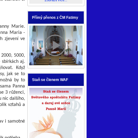
Zobrazit více...
Přímý přenos z ČM Fatimy
Panny Marie.
Panna Maria -
h zjevení ve
y 2000, 5000,
 sbírkách aj.
ňovat. Když
sy, jak se to
Staň se členem WAF
 možná by to
vá sama Panna
se 3 růženci,
 nic dalšího,
olik vztahů a
av i samotné
ik potřeba.