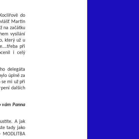
 Koclířově do
Zvlášť Martin
yž na začátku
hem vysílání
o, který už u
ce….třeba při
cenil i celý
ího delegáta
bylo úplně za
 se mi už při
rpení dalších
co vám Panna
stíte. A jak
ste tady jako
S – MODLITBA