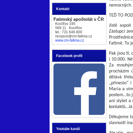
nemocných.
Kontakt
TEĎ TO POD
Fatimský apoštolát v ČR
Koclířov 195
Jistě aspoň
569 11 Koclířov
Zástupci zem
tel.: 731 646 800
recepce@cm-fatima.cz
Prostřednic
www.cm-fatima.cz
Fatimě. To je
Pak jsou ti,
Facebook profil
i 10.000. Ně
Za mnohými
procházím úč
dělává třeb
„přineslo“ i
Maria a vím 
postem…to je
ani slyšet a
kontaktů…Já 
Děkujeme ta
slavnosti in
Youtube kanál
Ale vím…moc