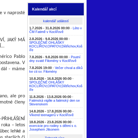
Kalendář akcí
me v naprosté
kalendář událostí
1.7.2026 - 31.8.2026 00:00
-
Léto v
ČM Fatimě v Koclířově
2.8.2026 - 9.8.2026 00:00
-
VÍ, JAKÝ MÁ
SPOLEČNÉ OHLÁŠKY
Í…
KOCLÍŘOV,OPATOV,Dětřichov,Koš
íře
mérico Pablo
7.8.2026 - 9.8.2026 00:00
-
Poutní
dny svaté Filomény v Koclířově
 postavena. V
7.8.2026 19:00
-
Večer chval a díků
i dál - máme
ke cti sv. Filomény
10.8.2026 - 16.8.2026 00:00
-
SPOLEČNÉ OHLÁŠKY
KOCLÍŘOV,OPATOV,Dětřichov,Koš
íře
 ano, ale pro
11.8.2026 - 13.8.2026 00:00
-
Fatimská vigílie a fatimský den se
amotné členy
Slovenskem
14.8.2026 - 17.8.2026 00:00
-
Víkend teenagerů v Koclířově
-PŘIHLÁŠENÍ
18.8.2026 - 23.8.2026 00:00
-
roka – letos
exercicie pro rodiny s dětmi s o.
Josephem Jilsonem
ůbec lehké a
s starších či