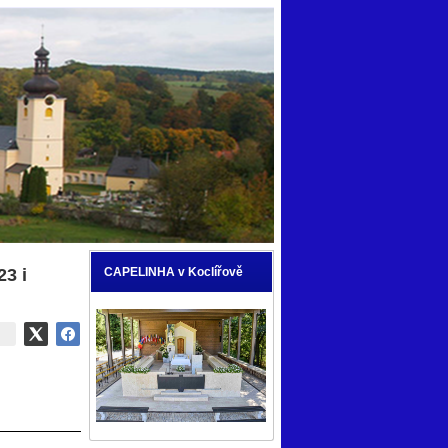
23 i
CAPELINHA v Koclířově