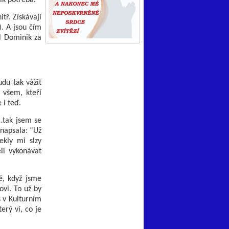
tř. Získávají
). A jsou čím
ál Dominik za
udu tak vážit
 všem, kteří
 i teď.
…tak jsem se
napsala: “Už
ekly mi slzy
li vykonávat
tě, když jsme
ovi. To už by
s v Kulturním
rý ví, co je