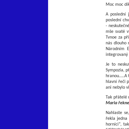
Moc moc díky
A poslední j
poslední chv
- neskutečné
mše svaté v
Tvnoe za pří
nás dlouho n
Národním Eu
integrovaný
Je to nesku
Sympozia, př
hranou…..A t
hlavní řeči 
ani nebylo v
Tak přátelé 
Maria řekne
Nahlaste se
řekla jedna 
horníci“, 