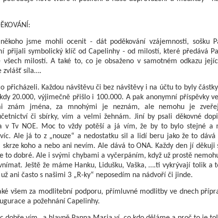
ĚKOVÁNÍ:
 někoho jsme mohli ocenit - dát poděkování vzájemnosti, sošku 
í přijali symbolický klíč od Capelinhy - od milostí, které předává 
e všech milostí. A také to, co je obsaženo v samotném odkazu jejíc
 zvlášť síla….
 co přicházeli. Každou návštěvu či bez návštěvy i na účtu to byly částk
kdy 20.000, výjimečně přišlo i 100.000. A pak anonymní příspěvky ve
 znám jména, za mnohými je neznám, ale nemohu je zveřej
etnictví či sbírky, vím a velmi žehnám. Jiní by psali děkovné dopi
a v Tv NOE. Moc to vždy potěší a já vím, že by to bylo stejné a
 víc. Ale já to z „nouze“ a nedostatku sil a lidí beru jako že to dá
skrze koho a nebo ani nevím. Ale dává to ONA. Každy den jí děkuji 
 to dobré. Ale i svými chybami a vyčerpáním, když už prostě nemohu
 vnímat. Ještě že máme Hanku, Lidušku, Vaška, ….ti vykrývají tolik a t
už ani často s našimi 3 „R-ky“ neposedím na nádvoří či jinde.
ké všem za modlitební podporu, přímluvné modlitby ve dnech přípr
augurace a požehnání Capelinhy.
 dobře vím…a hlavně Panna Maria ví, co kdo děláme a proč to je tol