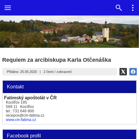
Requiem za arcibiskupa Karla Otčenáška
Přidáno: 25.05.2020
|
2 čtení / zobrazení
Kontakt
Fatimský apoštolát v ČR
Koclířov 195
569 11 Koclířov
tel.: 731 646 800
recepce@cm-fatima.cz
www.cm-fatima.cz
Facebook profil