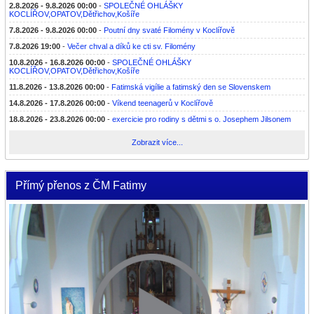
2.8.2026 - 9.8.2026 00:00
-
SPOLEČNÉ OHLÁŠKY
KOCLÍŘOV,OPATOV,Dětřichov,Košíře
7.8.2026 - 9.8.2026 00:00
-
Poutní dny svaté Filomény v Koclířově
7.8.2026 19:00
-
Večer chval a díků ke cti sv. Filomény
10.8.2026 - 16.8.2026 00:00
-
SPOLEČNÉ OHLÁŠKY
KOCLÍŘOV,OPATOV,Dětřichov,Košíře
11.8.2026 - 13.8.2026 00:00
-
Fatimská vigílie a fatimský den se Slovenskem
14.8.2026 - 17.8.2026 00:00
-
Víkend teenagerů v Koclířově
18.8.2026 - 23.8.2026 00:00
-
exercicie pro rodiny s dětmi s o. Josephem Jilsonem
Zobrazit více...
Přímý přenos z ČM Fatimy