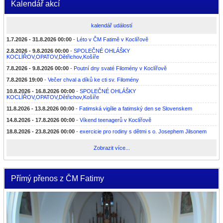
Kalendář akcí
kalendář událostí
1.7.2026 - 31.8.2026 00:00
-
Léto v ČM Fatimě v Koclířově
2.8.2026 - 9.8.2026 00:00
-
SPOLEČNÉ OHLÁŠKY
KOCLÍŘOV,OPATOV,Dětřichov,Košíře
7.8.2026 - 9.8.2026 00:00
-
Poutní dny svaté Filomény v Koclířově
7.8.2026 19:00
-
Večer chval a díků ke cti sv. Filomény
10.8.2026 - 16.8.2026 00:00
-
SPOLEČNÉ OHLÁŠKY
KOCLÍŘOV,OPATOV,Dětřichov,Košíře
11.8.2026 - 13.8.2026 00:00
-
Fatimská vigílie a fatimský den se Slovenskem
14.8.2026 - 17.8.2026 00:00
-
Víkend teenagerů v Koclířově
18.8.2026 - 23.8.2026 00:00
-
exercicie pro rodiny s dětmi s o. Josephem Jilsonem
Zobrazit více...
Přímý přenos z ČM Fatimy