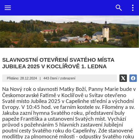
SLAVNOSTNÍ OTEVŘENÍ SVATÉHO MÍSTA
JUBILEA 2025 V KOCLÍŘOVĚ 1. LEDNA
Přidáno: 28.12.2024
|
443 čtení / zobrazení
Na Nový rok o slavnosti Matky Boží,
Panny Marie
bude v
Českomoravské Fatimě v Koclířově u Svitav otevřeno
Svaté místo Jubilea 2025 v Capelinhe střední a východní
Evropy. V 10:45 hod. ve farním kostele sv. Filomény a sv.
Jakuba zazní hymna Svatého roku, představení buly
papeže Františka a ustanovení Svatých míst. Vychází
průvod s požehnáním 5 hlavních zastavení Jubilejní
poutní cesty Svatého roku do Capelinhy. Zde stanovené
modlitby za plnomocné milosti - odpustky Svatého roku