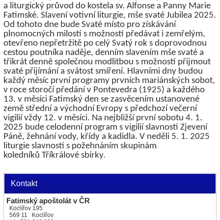
a liturgický průvod do kostela sv. Alfonse a Panny Marie
Fatimské. Slavení votivní liturgie, mše svaté Jubilea 2025.
Od tohoto dne bude Svaté místo pro získávání
plnomocných milostí s možností předávat i zemřelým,
otevřeno nepřetržitě po celý Svatý rok s doprovodnou
cestou poutníka naděje, denním slavením mše svaté a
třikrát denně společnou modlitbou s možností přijmout
svaté přijímání a svátost smíření. Hlavními dny budou
každý měsíc první programy prvních mariánských sobot,
v roce storočí předání v Pontevedra (1925) a každého
13. v měsíci Fatimský den se zasvěcením ustanovené
země střední a východní Evropy s předchozí večerní
vigilií vždy 12. v měsíci. Na nejbližší první sobotu 4. 1.
2025 bude celodenní program s vigilií slavnosti Zjevení
Páně, žehnání vody, křídy a kadidla. V neděli 5. 1. 2025
liturgie slavnosti s požehnáním skupinám
koledníků Tříkrálové sbírky.
Kontakt
Fatimský apoštolát v ČR
Koclířov 195
569 11 Koclířov