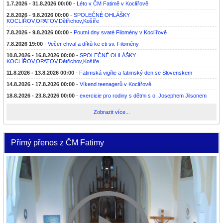
1.7.2026 - 31.8.2026 00:00
-
Léto v ČM Fatimě v Koclířově
2.8.2026 - 9.8.2026 00:00
-
SPOLEČNÉ OHLÁŠKY
KOCLÍŘOV,OPATOV,Dětřichov,Košíře
7.8.2026 - 9.8.2026 00:00
-
Poutní dny svaté Filomény v Koclířově
7.8.2026 19:00
-
Večer chval a díků ke cti sv. Filomény
10.8.2026 - 16.8.2026 00:00
-
SPOLEČNÉ OHLÁŠKY
KOCLÍŘOV,OPATOV,Dětřichov,Košíře
11.8.2026 - 13.8.2026 00:00
-
Fatimská vigílie a fatimský den se Slovenskem
14.8.2026 - 17.8.2026 00:00
-
Víkend teenagerů v Koclířově
18.8.2026 - 23.8.2026 00:00
-
exercicie pro rodiny s dětmi s o. Josephem Jilsonem
Zobrazit více...
Přímý přenos z ČM Fatimy