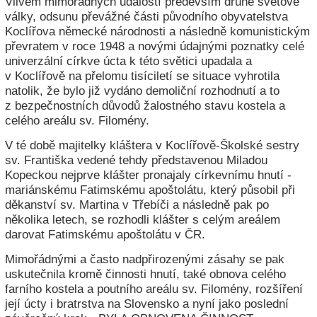
Vlivem mimořádných událostí především druhé světové
války, odsunu převážné části původního obyvatelstva
Koclířova německé národnosti a následně komunistickým
převratem v roce 1948 a novými údajnými poznatky celé
univerzální církve úcta k této světici upadala a
v Koclířově na přelomu tisíciletí se situace vyhrotila
natolik, že bylo již vydáno demoliční rozhodnutí a to
z bezpečnostních důvodů žalostného stavu kostela a
celého areálu sv. Filomény.
V té době majitelky kláštera v Koclířově-Školské sestry
sv. Františka vedené tehdy představenou Miladou
Kopeckou nejprve klášter pronajaly církevnímu hnutí -
mariánskému Fatimskému apoštolátu, který působil při
děkanství sv. Martina v Třebíči a následně pak po
několika letech, se rozhodli klášter s celým areálem
darovat Fatimskému apoštolátu v ČR.
Mimořádnými a často nadpřirozenými zásahy se pak
uskutečnila kromě činnosti hnutí, také obnova celého
farního kostela a poutního areálu sv. Filomény, rozšíření
její úcty i bratrstva na Slovensko a nyní jako poslední