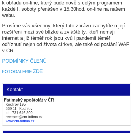
k obřadu on-line, který bude nově s celým programem
každé I. soboty přenášen v 15.30hod. on-line na našem
webu.
Prosíme vás všechny, který tuto zprávu zachytíte o její
rozšíření mezi své blízké a zvláště ty, kteří nemají
internet a již téměř rok jsou kvůli pandemii téměř
odříznutí nejen od života církve, ale také od poslání WAF
v ČR.
PODMÍNKY ČLENŮ
ZDE
FOTOGALERIE
Kontakt
Fatimský apoštolát v ČR
Koclířov 195
569 11 Koclířov
tel.: 731 646 800
recepce@cm-fatima.cz
www.cm-fatima.cz