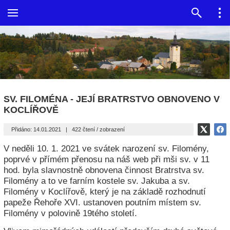
SV. FILOMÉNA - JEJÍ BRATRSTVO OBNOVENO V
KOCLÍŘOVĚ
Přidáno: 14.01.2021
|
422 čtení / zobrazení
V neděli 10. 1. 2021 ve svátek narození sv. Filomény,
poprvé v přímém přenosu na náš web při mši sv. v 11
hod. byla slavnostně obnovena činnost Bratrstva sv.
Filomény a to ve farním kostele sv. Jakuba a sv.
Filomény v Koclířově, který je na základě rozhodnutí
papeže Řehoře XVI. ustanoven poutním místem sv.
Filomény v polovině 19tého století.