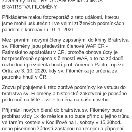
závěrečný krok -
BYLA OBNOVENA ČINNOST
BRATRSTVA FILOMÉNY.
Přikládáme malou fotoreportáž z této události, kterou
jsme mohli uskutečnit i ve velmi ztížených podmínkách
pandemie koronaviru 10. 1. 2021.
Mezi prvními novými členy zapsanými do knihy Bratrstva
sv. Filomény jsou především členové WAF ČR -
Fatimského apoštolátu v ČR, protože obnova úcty je
bezprostředně spojena s činností WAF, a to na základě
rozhodnutí prezidenta hnutí prof. Americo Pablo Lopéze
Ortiz ze 3. 10. 2020, kdy sv. Filoménka je určena za
patronku hnutí v ČR.
Znovu připojujeme k této zprávě podmínky ke vstupu do
bratrstva sv. Filomény a historické zakotvení je popsáno
podrobně na liště - sv. Filoména na našem webu.
Přijímání nových členů do bratrstva sv. Filomény bude
probíhat vždy 1x do měsíce a to bude přímo u jejího trůnu
ve farním kostele v Koclířově na I. soboty v 15.30hod.,
nebo písemnou žádostí zaslanou na recepci a připojení