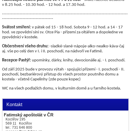
v 8.25 hod. - 10.30 hod. - 12 hod. a 17.30 hod.
--------------------------------------------------------------------------------------
-----------------------------------
Svátost smíření:
v pátek od 15 - 18 hod. Sobota 9 - 12 hod. a 14 - 17
hod. ve zpovědní síni sv. Otce Pia - přízemí za oltářem a dopoledne ve
zpovědnici v kostele.
Občerstvení všeho druhu:
-sladké-slané-nápoje-alko-nealko-káva-čaj
aj. vše po celý den v I. i II. poschodí, na nádvoří ve Fatimě.
Recepce-Pastýř:
upomínky, dárky, knihy, devocionálie aj. - I. poschodí.
Od září 2025 bude v provozu výtah - spojující přízemí - I. poschodí - II.
poschodí, bezbariérový přístup do všech prostor poutního domu a
kostela - včetně Capelinhy (zde pouze kopec)
WC na všech podlažích domu, v kulturním domě a u farního kostela.
Kontakt
Fatimský apoštolát v ČR
Koclířov 195
569 11 Koclířov
tel.: 731 646 800