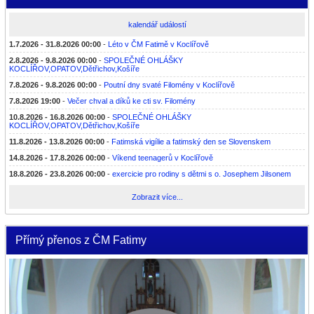
kalendář událostí
1.7.2026 - 31.8.2026 00:00
-
Léto v ČM Fatimě v Koclířově
2.8.2026 - 9.8.2026 00:00
-
SPOLEČNÉ OHLÁŠKY
KOCLÍŘOV,OPATOV,Dětřichov,Košíře
7.8.2026 - 9.8.2026 00:00
-
Poutní dny svaté Filomény v Koclířově
7.8.2026 19:00
-
Večer chval a díků ke cti sv. Filomény
10.8.2026 - 16.8.2026 00:00
-
SPOLEČNÉ OHLÁŠKY
KOCLÍŘOV,OPATOV,Dětřichov,Košíře
11.8.2026 - 13.8.2026 00:00
-
Fatimská vigílie a fatimský den se Slovenskem
14.8.2026 - 17.8.2026 00:00
-
Víkend teenagerů v Koclířově
18.8.2026 - 23.8.2026 00:00
-
exercicie pro rodiny s dětmi s o. Josephem Jilsonem
Zobrazit více...
Přímý přenos z ČM Fatimy