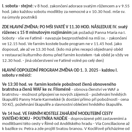
I. sobota - stejné:
v 8 hod. zakončení adorace svatým růžencem a v 9.55
hod. jako každou sobotu modlitby za nemocné a v 10.30 hod. mše sv.
na úmysly poutníků
ZDE HLAVNÍ ZMĚNA:
PO MŠI SVATÉ V 11.30 HOD. NÁSLEDUJE IV. svatý
růženec s 15 ti minutovým rozjímáním
jak požadují Panna Maria na I.
Soboty - vše ve Fatimě - navazuje bezprostředně na mši sv. - zakončení
ve 12.15 hod. Ve farním kostele bude program ne v 11.45 hod. jako
doposud, ale až ve 13.30 hod. (kdo má přes recepci objednaný oběd
v restauraci kulturního domu před farním kostelem -tak oběd je vždy ve
12.30 hod. - jiná občerstvení ve Fatimě volně po celý den)
HLAVNÍ ODPOLEDNÍ PROGRAM ZMĚNA OD 1. 3. 2025 - každou I.
sobotu v měsíci:
Ve 13:30 hod. ve farním kostele pobožnost členů obnoveného
bratrstva a členů WAF ke sv. Filoméně
- obnova členství ve WAF a
bratrstvu - možnost připojení se nových zájemců - požehnání hnědých
škapulířů Panny Marie Karmelské (k dostání přímo při pobožnosti - cena
50 Kč), požehnání škapulíře a slavnostní oblečení hnědého škapulíře.
Ve 14 hod. VE FARNÍM KOSTELE ZAHÁJENÍ MODLITEBNÍ CESTY
SVATÉHO ROKU - POUTNÍKA NADĚJE
- doprovázené pěti zastaveními a
modlitbami této cesty v Římě od Andělského hradu - Via Conciliacione až
k bazilice sv. Petra a zde projití Svatou branou. V Koclířově přicházíme od