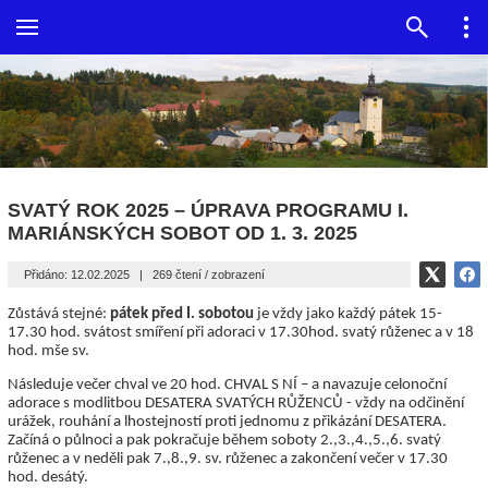
SVATÝ ROK 2025 – ÚPRAVA PROGRAMU I.
MARIÁNSKÝCH SOBOT OD 1. 3. 2025
Přidáno: 12.02.2025
|
269 čtení / zobrazení
Zůstává stejné:
pátek před I. sobotou
je vždy jako každý pátek 15-
17.30 hod. svátost smíření při adoraci v 17.30hod. svatý růženec a v 18
hod. mše sv.
Následuje večer chval ve 20 hod. CHVAL S NÍ – a navazuje celonoční
adorace s modlitbou DESATERA SVATÝCH RŮŽENCŮ - vždy na odčinění
urážek, rouhání a lhostejností proti jednomu z přikázání DESATERA.
Začíná o půlnoci a pak pokračuje během soboty 2.,3.,4.,5.,6. svatý
růženec a v neděli pak 7.,8.,9. sv. růženec a zakončení večer v 17.30
hod. desátý.