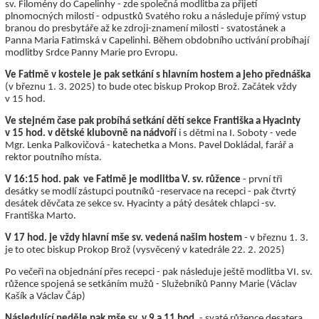
sv. Filomény do Capelinhy - zde společná modlitba za přijetí
plnomocných milostí - odpustků Svatého roku a následuje přímý vstup
branou do presbytáře až ke zdroji-znamení milosti - svatostánek a
Panna Maria Fatimská v Capelinhi. Během obdobního uctívání probíhají
modlitby Srdce Panny Marie pro Evropu.
Ve Fatimě v kostele je pak setkání s hlavním hostem a jeho přednáška
(v březnu 1. 3. 2025) to bude otec biskup Prokop Brož. Začátek vždy
v 15 hod.
Ve stejném čase pak probíhá setkání dětí sekce Františka a Hyacinty
v 15 hod. v dětské klubovně na nádvoří
i s dětmi na I. Soboty - vede
Mgr. Lenka Palkovičová - katechetka a Mons. Pavel Dokládal, farář a
rektor poutního místa.
V 16:15 hod. pak ve Fatimě je modlitba V. sv. růžence
- první tři
desátky se modlí zástupci poutníků -reservace na recepci - pak čtvrtý
desátek děvčata ze sekce sv. Hyacinty a pátý desátek chlapci -sv.
Františka Marto.
V 17 hod. je vždy hlavní mše sv. vedená našim hostem
- v březnu 1. 3.
je to otec biskup Prokop Brož (vysvěcený v katedrále 22. 2. 2025)
Po večeři na objednání přes recepci - pak následuje ještě modlitba VI. sv.
růžence spojená se setkáním mužů - Služebníků Panny Marie (Václav
Kašík a Václav Čáp)
Následující neděle pak mše sv. v 9 a 11 hod.
- svaté růžence desatera