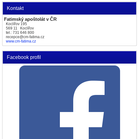
Kontakt
Fatimský apoštolát v ČR
Koclířov 195
569 11 Koclířov
tel.: 731 646 800
recepce@cm-fatima.cz
www.cm-fatima.cz
Facebook profil