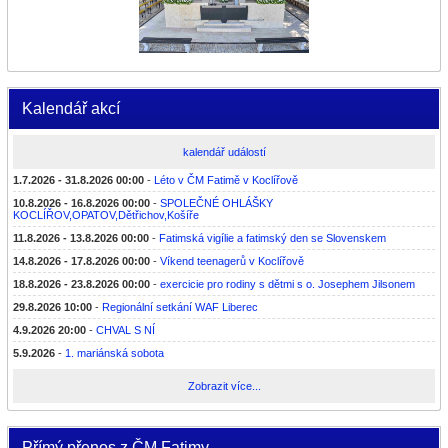
Kalendář akcí
kalendář událostí
1.7.2026 - 31.8.2026 00:00
-
Léto v ČM Fatimě v Koclířově
10.8.2026 - 16.8.2026 00:00
-
SPOLEČNÉ OHLÁŠKY
KOCLÍŘOV,OPATOV,Dětřichov,Košíře
11.8.2026 - 13.8.2026 00:00
-
Fatimská vigílie a fatimský den se Slovenskem
14.8.2026 - 17.8.2026 00:00
-
Víkend teenagerů v Koclířově
18.8.2026 - 23.8.2026 00:00
-
exercicie pro rodiny s dětmi s o. Josephem Jilsonem
29.8.2026 10:00
-
Regionální setkání WAF Liberec
4.9.2026 20:00
-
CHVAL S NÍ
5.9.2026
-
1. mariánská sobota
Zobrazit více...
Přímý přenos z ČM Fatimy