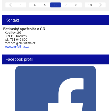
1
...
4
5
6
7
8
...
18
Kontakt
Fatimský apoštolát v ČR
Koclířov 195
569 11 Koclířov
tel.: 731 646 800
recepce@cm-fatima.cz
www.cm-fatima.cz
Facebook profil