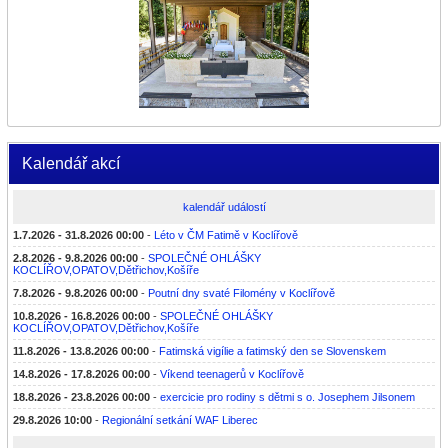
Kalendář akcí
kalendář událostí
1.7.2026 - 31.8.2026 00:00
-
Léto v ČM Fatimě v Koclířově
2.8.2026 - 9.8.2026 00:00
-
SPOLEČNÉ OHLÁŠKY
KOCLÍŘOV,OPATOV,Dětřichov,Košíře
7.8.2026 - 9.8.2026 00:00
-
Poutní dny svaté Filomény v Koclířově
10.8.2026 - 16.8.2026 00:00
-
SPOLEČNÉ OHLÁŠKY
KOCLÍŘOV,OPATOV,Dětřichov,Košíře
11.8.2026 - 13.8.2026 00:00
-
Fatimská vigílie a fatimský den se Slovenskem
14.8.2026 - 17.8.2026 00:00
-
Víkend teenagerů v Koclířově
18.8.2026 - 23.8.2026 00:00
-
exercicie pro rodiny s dětmi s o. Josephem Jilsonem
29.8.2026 10:00
-
Regionální setkání WAF Liberec