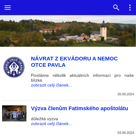
NÁVRAT Z EKVÁDORU A NEMOC
OTCE PAVLA
Posíláme několik aktuálních informací pro naše
blízké.
zobrazit celý článek...
20.09.2024
Výzva členům Fatimského apoštolátu
důležitá výzva
zobrazit celý článek...
03.09.2024