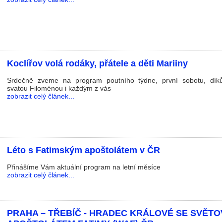
Koclířov volá rodáky, přátele a děti Mariiny
Srdečně zveme na program poutního týdne, první sobotu, díků
svatou Filoménou i každým z vás
zobrazit celý článek...
Léto s Fatimským apoštolátem v ČR
Přinášíme Vám aktuální program na letní měsíce
zobrazit celý článek...
PRAHA – TŘEBÍČ - HRADEC KRÁLOVÉ SE SVĚT