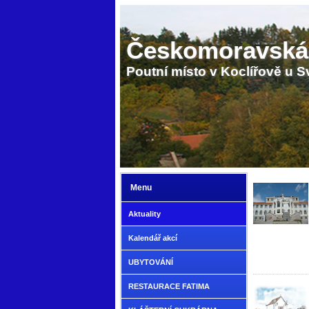
Českomoravská
Poutní místo v Koclířově u S
Menu
Aktuality
Kalendář akcí
UBYTOVÁNÍ
RESTAURACE FATIMA