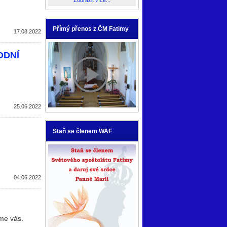
Zobrazit více...
Přímý přenos z ČM Fatimy
17.08.2022
ODNÍ
25.06.2022
Staň se členem WAF
04.06.2022
eme vás.