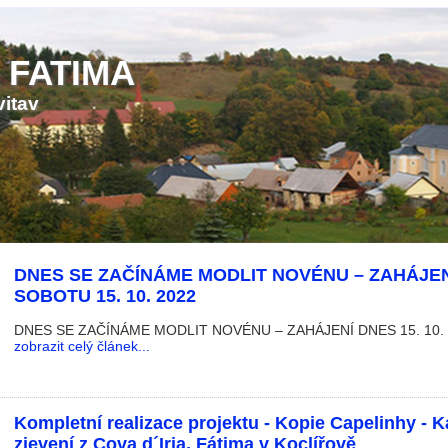
 FATIMA
vitav
DNES SE ZAČÍNÁME MODLIT NOVÉNU – ZAHÁJEN
SOBOTU 15. 10. 2022
DNES SE ZAČÍNÁME MODLIT NOVÉNU – ZAHÁJENÍ DNES 15. 10.
zobrazit celý článek...
Kompletní realizace projektu - Kopie Capelinhy - K
zjevení z Cova d´Iria, Fátima v Koclířově