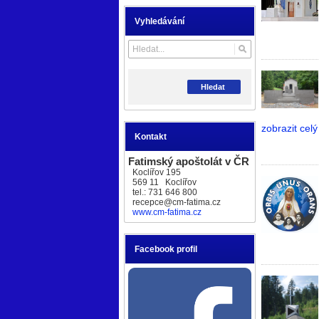
Vyhledávání
Hledat
zobrazit celý
Kontakt
Fatimský apoštolát v ČR
Koclířov 195
569 11 Koclířov
tel.: 731 646 800
recepce@cm-fatima.cz
www.cm-fatima.cz
Facebook profil