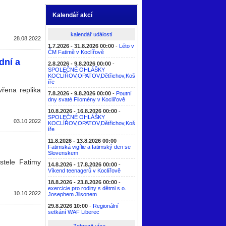
Kalendář akcí
kalendář událostí
28.08.2022
1.7.2026 - 31.8.2026 00:00
-
Léto v
ČM Fatimě v Koclířově
dní a
2.8.2026 - 9.8.2026 00:00
-
SPOLEČNÉ OHLÁŠKY
KOCLÍŘOV,OPATOV,Dětřichov,Koš
íře
řena replika
7.8.2026 - 9.8.2026 00:00
-
Poutní
dny svaté Filomény v Koclířově
10.8.2026 - 16.8.2026 00:00
-
SPOLEČNÉ OHLÁŠKY
03.10.2022
KOCLÍŘOV,OPATOV,Dětřichov,Koš
íře
11.8.2026 - 13.8.2026 00:00
-
Fatimská vigílie a fatimský den se
Slovenskem
stele Fatimy
14.8.2026 - 17.8.2026 00:00
-
Víkend teenagerů v Koclířově
18.8.2026 - 23.8.2026 00:00
-
exercicie pro rodiny s dětmi s o.
10.10.2022
Josephem Jilsonem
29.8.2026 10:00
-
Regionální
setkání WAF Liberec