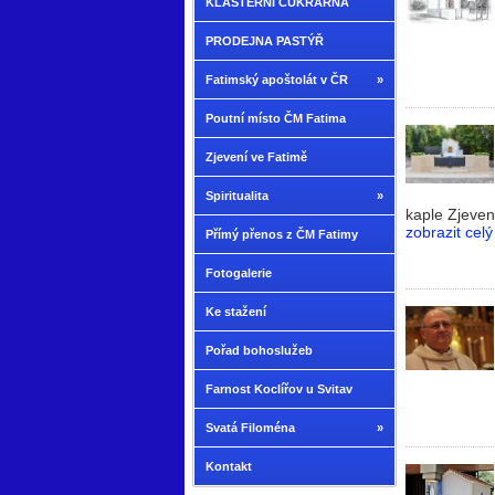
KLÁŠTERNÍ CUKRÁRNA
PRODEJNA PASTÝŘ
Fatimský apoštolát v ČR
»
Poutní místo ČM Fatima
Zjevení ve Fatimě
Spiritualita
»
kaple Zjeven
zobrazit celý
Přímý přenos z ČM Fatimy
Fotogalerie
Ke stažení
Pořad bohoslužeb
Farnost Koclířov u Svitav
Svatá Filoména
»
Kontakt