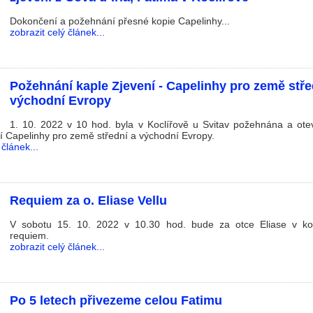
Dokončení a požehnání přesné kopie Capelinhy...
zobrazit celý článek...
Požehnání kaple Zjevení - Capelinhy pro země stře
východní Evropy
1. 10. 2022 v 10 hod. byla v Koclířově u Svitav požehnána a otev
í Capelinhy pro země střední a východní Evropy.
 článek...
Requiem za o. Eliase Vellu
V sobotu 15. 10. 2022 v 10.30 hod. bude za otce Eliase v ko
requiem.
zobrazit celý článek...
Po 5 letech přivezeme celou Fatimu