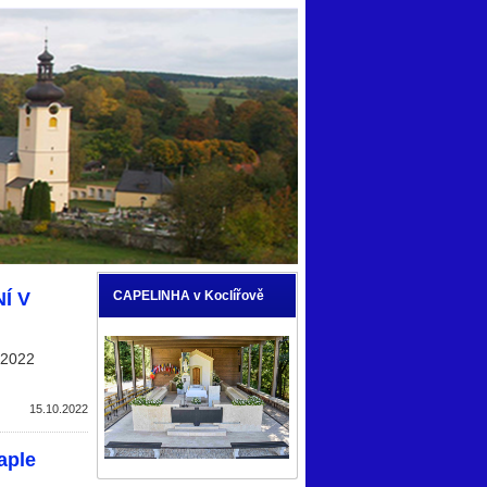
Í V
CAPELINHA v Koclířově
 2022
15.10.2022
aple